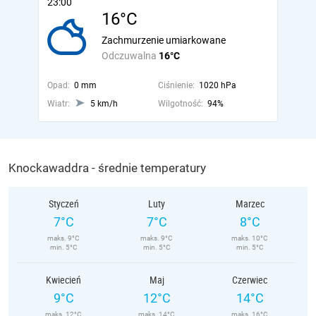
23:00
16°C
Zachmurzenie umiarkowane
Odczuwalna
16°C
Opad:
0 mm
Ciśnienie:
1020 hPa
Wiatr:
5 km/h
Wilgotność:
94%
Knockawaddra - średnie temperatury
Styczeń
Luty
Marzec
7°C
7°C
8°C
maks. 9°C
maks. 9°C
maks. 10°C
min. 5°C
min. 5°C
min. 5°C
Kwiecień
Maj
Czerwiec
9°C
12°C
14°C
maks. 12°C
maks. 14°C
maks. 16°C