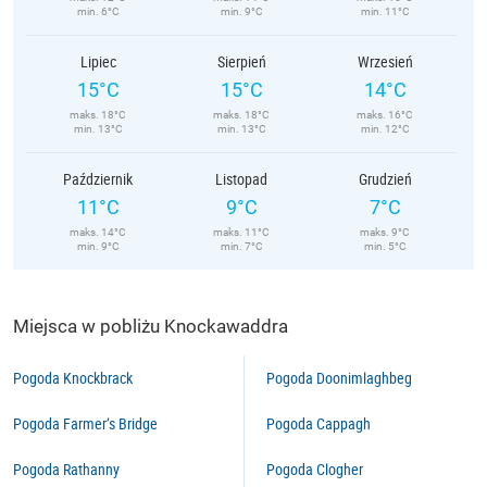
min. 6°C
min. 9°C
min. 11°C
Lipiec
Sierpień
Wrzesień
15°C
15°C
14°C
maks. 18°C
maks. 18°C
maks. 16°C
min. 13°C
min. 13°C
min. 12°C
Październik
Listopad
Grudzień
11°C
9°C
7°C
maks. 14°C
maks. 11°C
maks. 9°C
min. 9°C
min. 7°C
min. 5°C
Miejsca w pobliżu Knockawaddra
Pogoda Knockbrack
Pogoda Doonimlaghbeg
Pogoda Farmer’s Bridge
Pogoda Cappagh
Pogoda Rathanny
Pogoda Clogher