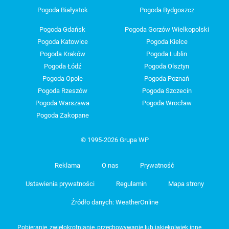
Pogoda Białystok
Pogoda Bydgoszcz
Pogoda Gdańsk
Pogoda Gorzów Wielkopolski
Pogoda Katowice
Pogoda Kielce
Pogoda Kraków
Pogoda Lublin
Pogoda Łódź
Pogoda Olsztyn
Pogoda Opole
Pogoda Poznań
Pogoda Rzeszów
Pogoda Szczecin
Pogoda Warszawa
Pogoda Wrocław
Pogoda Zakopane
© 1995-2026 Grupa WP
Reklama
O nas
Prywatność
Ustawienia prywatności
Regulamin
Mapa strony
Źródło danych: WeatherOnline
Pobieranie, zwielokrotnianie, przechowywanie lub jakiekolwiek inne