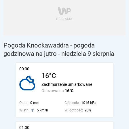
Pogoda Knockawaddra - pogoda
godzinowa na jutro
- niedziela 9 sierpnia
00:00
16°C
Zachmurzenie umiarkowane
Odczuwalna
16°C
Opad:
0 mm
Ciśnienie:
1016 hPa
Wiatr:
5 km/h
Wilgotność:
93%
01:00