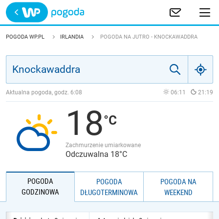
Trwa ładowanie
POLSKA
POGODA WP.PL
IRLANDIA
POGODA NA JUTRO - KNOCKAWADDRA
EUROPA
ŚWIAT
Aktualna pogoda, godz.
6:08
06:11
21:19
18
JAKOŚĆ POWIETRZA
Zachmurzenie umiarkowane
Odczuwalna 18°C
POGODA
POGODA
POGODA NA
GODZINOWA
DŁUGOTERMINOWA
WEEKEND