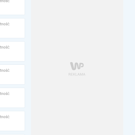
tność:
tność:
tność:
tność:
tność:
tność: