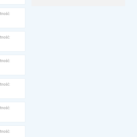
tność:
tność:
tność:
tność:
tność:
tność: