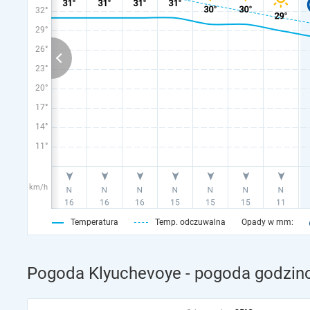
32°
29°
26°
23°
20°
17°
14°
11°
km/h
Temperatura
Temp. odczuwalna
Opady w mm:
Pogoda Klyuchevoye - pogoda godzino