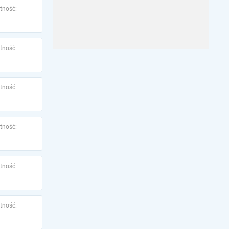
tność:
tność:
tność:
tność:
tność:
tność: