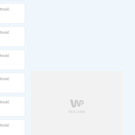
tność:
tność:
tność:
tność:
tność:
tność: