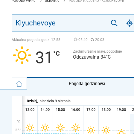
POGODA WP.PL
UKRAINA
POGODA NA JUTRO - KLYUCHEVOYE
Aktualna pogoda, godz.
12:58
05:40
20:03
31
Zachmurzenie małe, pogodnie
Odczuwalna 34°C
Pogoda godzinowa
°C
35°