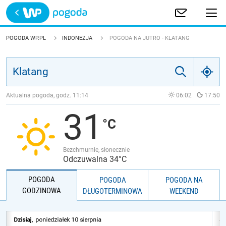
Trwa ładowanie
POLSKA
POGODA WP.PL
INDONEZJA
POGODA NA JUTRO - KLATANG
EUROPA
ŚWIAT
Aktualna pogoda, godz.
11:14
06:02
17:50
31
JAKOŚĆ POWIETRZA
Bezchmurnie, słonecznie
Odczuwalna 34°C
POGODA
POGODA
POGODA NA
GODZINOWA
DŁUGOTERMINOWA
WEEKEND