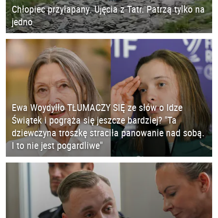
Chłopiec przyłapany. Ujęcia z Tatr. Patrzą tylko na
jedno
Ewa Woydyłło TŁUMACZY SIĘ ze słów o Idze
Świątek i pogrąża się jeszcze bardziej? "Ta
dziewczyna troszkę straciła panowanie nad sobą.
I to nie jest pogardliwe"