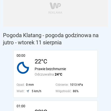
Pogoda Klatang - pogoda godzinowa na
jutro
- wtorek 11 sierpnia
00:00
22°C
Prawie bezchmurnie
Odczuwalna
24°C
Opad:
0 mm
Ciśnienie:
1013 hPa
Wiatr:
5 km/h
Wilgotność:
86%
01:00