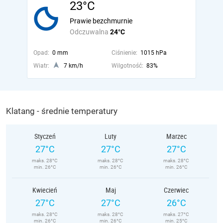
23°C
Prawie bezchmurnie
Odczuwalna
24°C
Opad:
0 mm
Ciśnienie:
1015 hPa
Wiatr:
7 km/h
Wilgotność:
83%
Klatang - średnie temperatury
Styczeń
Luty
Marzec
27°C
27°C
27°C
maks. 28°C
maks. 28°C
maks. 28°C
min. 26°C
min. 26°C
min. 26°C
Kwiecień
Maj
Czerwiec
27°C
27°C
26°C
maks. 28°C
maks. 28°C
maks. 27°C
min. 26°C
min. 26°C
min. 25°C