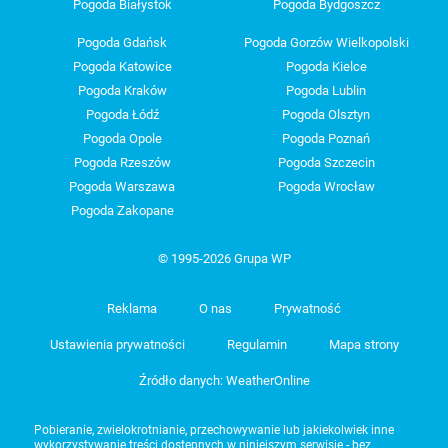
Pogoda Białystok
Pogoda Bydgoszcz
Pogoda Gdańsk
Pogoda Gorzów Wielkopolski
Pogoda Katowice
Pogoda Kielce
Pogoda Kraków
Pogoda Lublin
Pogoda Łódź
Pogoda Olsztyn
Pogoda Opole
Pogoda Poznań
Pogoda Rzeszów
Pogoda Szczecin
Pogoda Warszawa
Pogoda Wrocław
Pogoda Zakopane
© 1995-2026 Grupa WP
Reklama
O nas
Prywatność
Ustawienia prywatności
Regulamin
Mapa strony
Źródło danych: WeatherOnline
Pobieranie, zwielokrotnianie, przechowywanie lub jakiekolwiek inne
wykorzystywanie treści dostępnych w niniejszym serwisie - bez