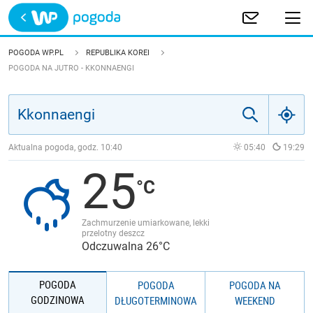
Trwa ładowanie
POLSKA
POGODA WP.PL
REPUBLIKA KOREI
POGODA NA JUTRO - KKONNAENGI
EUROPA
ŚWIAT
Aktualna pogoda, godz.
10:40
05:40
19:29
JAKOŚĆ POWIETRZA
25
Zachmurzenie umiarkowane, lekki
przelotny deszcz
Odczuwalna 26°C
POGODA
POGODA
POGODA NA
GODZINOWA
DŁUGOTERMINOWA
WEEKEND