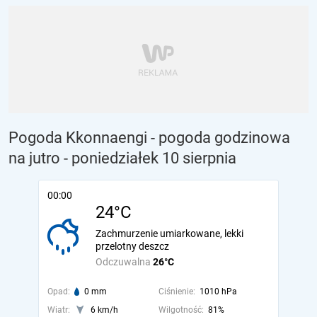
Pogoda Kkonnaengi - pogoda godzinowa
na jutro
- poniedziałek 10 sierpnia
00:00
24°C
Zachmurzenie umiarkowane, lekki
przelotny deszcz
Odczuwalna
26°C
Opad:
0 mm
Ciśnienie:
1010 hPa
Wiatr:
6 km/h
Wilgotność:
81%