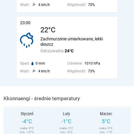
Wiatr:
4 km/h
Wilgotność:
70%
23:00
22°C
Zachmurzenie umiarkowane, lekki
deszcz
Odczuwalna
24°C
Opad:
0 mm
Ciśnienie:
1010 hPa
Wiatr:
4 km/h
Wilgotność:
73%
Kkonnaengi - średnie temperatury
Styczeń
Luty
Marzec
-4°C
-1°C
5°C
maks. 0°C
maks. 3°C
maks. 9°C
min. -10°C
min. -6°C
min. -1°C