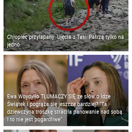
Chłopiec przyłapany. Ujęcia z Tatr. Patrzą tylko na
jedno
Ewa Woydyłło TŁUMACZY SIĘ ze słów o Idze
Świątek i pogrąża się jeszcze bardziej? "Ta
dziewczyna troszkę straciła panowanie nad sobą.
I to nie jest pogardliwe"