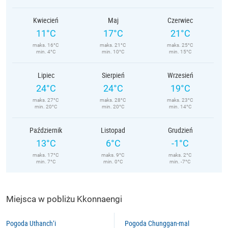
Kwiecień
Maj
Czerwiec
11°C
17°C
21°C
maks. 16°C
maks. 21°C
maks. 25°C
min. 4°C
min. 10°C
min. 15°C
Lipiec
Sierpień
Wrzesień
24°C
24°C
19°C
maks. 27°C
maks. 28°C
maks. 23°C
min. 20°C
min. 20°C
min. 14°C
Październik
Listopad
Grudzień
13°C
6°C
-1°C
maks. 17°C
maks. 9°C
maks. 2°C
min. 7°C
min. 0°C
min. -7°C
Miejsca w pobliżu Kkonnaengi
Pogoda Uthanch’i
Pogoda Chunggan-mal