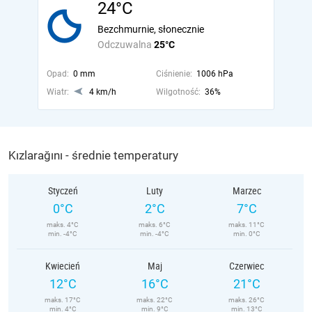
24°C
Bezchmurnie, słonecznie
Odczuwalna
25°C
Opad:
0 mm
Ciśnienie:
1006 hPa
Wiatr:
4 km/h
Wilgotność:
36%
Kızlarağını - średnie temperatury
Styczeń
Luty
Marzec
0°C
2°C
7°C
maks. 4°C
maks. 6°C
maks. 11°C
min. -4°C
min. -4°C
min. 0°C
Kwiecień
Maj
Czerwiec
12°C
16°C
21°C
maks. 17°C
maks. 22°C
maks. 26°C
min. 4°C
min. 9°C
min. 13°C