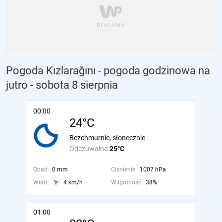
Pogoda Kızlarağını - pogoda godzinowa na
jutro
- sobota 8 sierpnia
00:00
24°C
Bezchmurnie, słonecznie
Odczuwalna
25°C
Opad:
0 mm
Ciśnienie:
1007 hPa
Wiatr:
4 km/h
Wilgotność:
38%
01:00