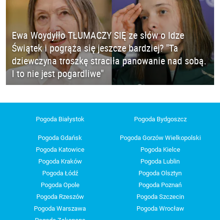
Ewa Woydyłło TŁUMACZY SIĘ ze słów o Idze
Świątek i pogrąża się jeszcze bardziej? "Ta
dziewczyna troszkę straciła panowanie nad sobą.
I to nie jest pogardliwe"
Pogoda Białystok
Pogoda Bydgoszcz
Pogoda Gdańsk
Pogoda Gorzów Wielkopolski
Pogoda Katowice
Pogoda Kielce
Pogoda Kraków
Pogoda Lublin
Pogoda Łódź
Pogoda Olsztyn
Pogoda Opole
Pogoda Poznań
Pogoda Rzeszów
Pogoda Szczecin
Pogoda Warszawa
Pogoda Wrocław