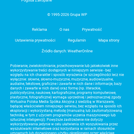
Pogoda Zakopane
© 1995-2026 Grupa WP
Reklama
O nas
Prywatność
Ustawienia prywatności
Regulamin
Mapa strony
Źródło danych: WeatherOnline
Pobieranie, zwielokrotnianie, przechowywanie lub jakiekolwiek inne
wykorzystywanie treści dostępnych w niniejszym serwisie - bez
względu na ich charakter i sposób wyrażenia (w szczególności lecz nie
wyłącznie: słowne, słowno-muzyczne, muzyczne, audiowizualne,
audialne, tekstowe, graficzne i zawarte w nich dane i informacje, bazy
danych i zawarte w nich dane) oraz formę (np. literackie,
publicystyczne, naukowe, kartograficzne, programy komputerowe,
plastyczne, fotograficzne) wymaga uprzedniej i jednoznacznej zgody
Wirtualna Polska Media Spółka Akcyjna z siedzibą w Warszawie,
będącej właścicielem niniejszego serwisu, bez względu na sposób ich
eksploracji i wykorzystaną metodę (manualną lub zautomatyzowaną
technikę, w tym z użyciem programów uczenia maszynowego lub
sztucznej inteligencji). Powyższe zastrzeżenie nie dotyczy
wykorzystywania jedynie w celu ułatwienia ich wyszukiwania przez
wyszukiwarki internetowe oraz korzystania w ramach stosunków
umownych lub dozwolonego użytku określonego przez właściwe