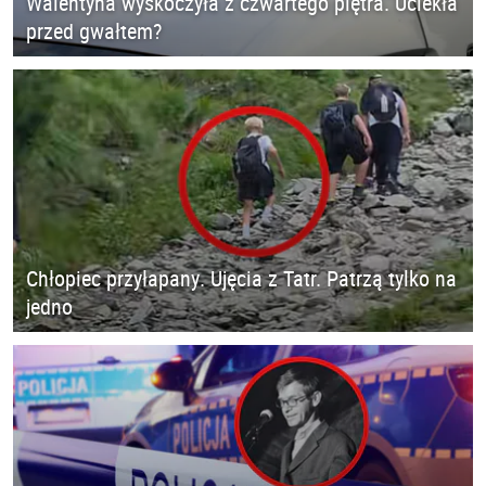
Walentyna wyskoczyła z czwartego piętra. Uciekła
przed gwałtem?
Chłopiec przyłapany. Ujęcia z Tatr. Patrzą tylko na
jedno