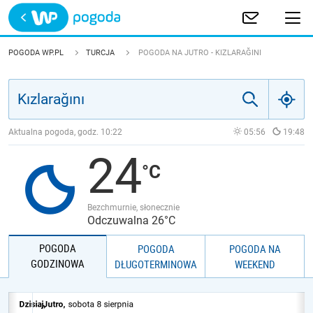
Trwa ładowanie
POLSKA
POGODA WP.PL
TURCJA
POGODA NA JUTRO - KIZLARAĞINI
EUROPA
ŚWIAT
Aktualna pogoda, godz.
10:22
05:56
19:48
24
JAKOŚĆ POWIETRZA
Bezchmurnie, słonecznie
Odczuwalna 26°C
POGODA
POGODA
POGODA NA
GODZINOWA
DŁUGOTERMINOWA
WEEKEND