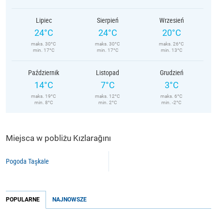
Lipiec
Sierpień
Wrzesień
24°C
24°C
20°C
maks. 30°C
maks. 30°C
maks. 26°C
min. 17°C
min. 17°C
min. 13°C
Październik
Listopad
Grudzień
14°C
7°C
3°C
maks. 19°C
maks. 12°C
maks. 6°C
min. 8°C
min. 2°C
min. -2°C
Miejsca w pobliżu Kızlarağını
Pogoda Taşkale
POPULARNE
NAJNOWSZE