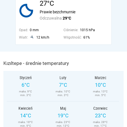
27°C
Prawie bezchmurnie
Odczuwalna
29°C
Opad:
0 mm
Ciśnienie:
1015 hPa
Wiatr:
12 km/h
Wilgotność:
61%
Kızıltepe - średnie temperatury
Styczeń
Luty
Marzec
6°C
7°C
10°C
maks. 9°C
maks. 10°C
maks. 13°C
min. 3°C
min. 3°C
min. 5°C
Kwiecień
Maj
Czerwiec
14°C
19°C
23°C
maks. 18°C
maks. 23°C
maks. 28°C
min. 9°C
min. 13°C
min. 17°C