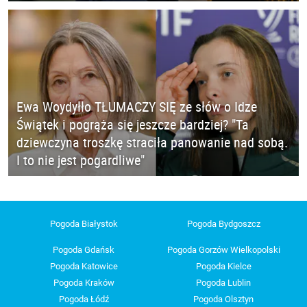
Ewa Woydyłło TŁUMACZY SIĘ ze słów o Idze
Świątek i pogrąża się jeszcze bardziej? "Ta
dziewczyna troszkę straciła panowanie nad sobą.
I to nie jest pogardliwe"
Pogoda Białystok
Pogoda Bydgoszcz
Pogoda Gdańsk
Pogoda Gorzów Wielkopolski
Pogoda Katowice
Pogoda Kielce
Pogoda Kraków
Pogoda Lublin
Pogoda Łódź
Pogoda Olsztyn