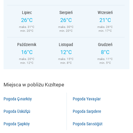
Lipiec
Sierpień
Wrzesień
26°C
26°C
21°C
maks. 31°C
maks. 30°C
maks. 26°C
min. 20°C
min. 20°C
min. 17°C
Październik
Listopad
Grudzień
16°C
12°C
8°C
maks. 20°C
maks. 15°C
maks. 11°C
min. 12°C
min. 8°C
min. 5°C
Miejsca w pobliżu Kızıltepe
Pogoda Çınarköy
Pogoda Yavaşlar
Pogoda Üsküfçü
Pogoda Sarpdere
Pogoda Şapköy
Pogoda Sarısöğüt