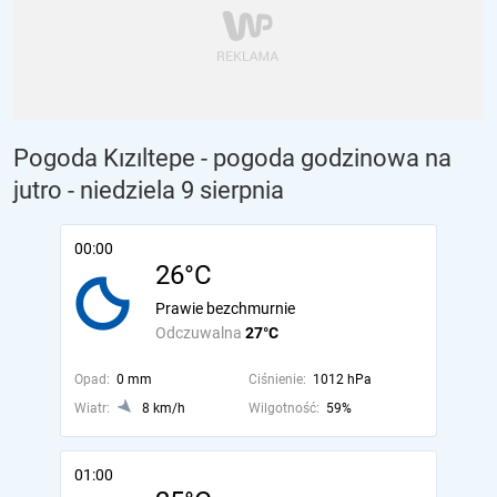
Pogoda Kızıltepe - pogoda godzinowa na
jutro
- niedziela 9 sierpnia
00:00
26°C
Prawie bezchmurnie
Odczuwalna
27°C
Opad:
0 mm
Ciśnienie:
1012 hPa
Wiatr:
8 km/h
Wilgotność:
59%
01:00