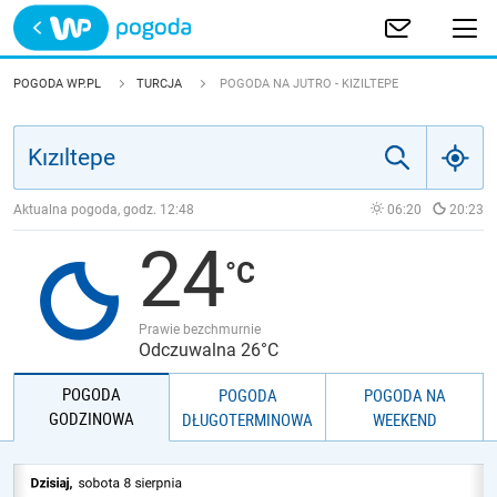
Trwa ładowanie
POLSKA
POGODA WP.PL
TURCJA
POGODA NA JUTRO - KIZILTEPE
EUROPA
ŚWIAT
Aktualna pogoda, godz.
12:48
06:20
20:23
24
JAKOŚĆ POWIETRZA
Prawie bezchmurnie
Odczuwalna 26°C
POGODA
POGODA
POGODA NA
GODZINOWA
DŁUGOTERMINOWA
WEEKEND