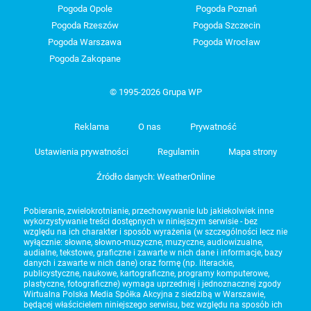
Pogoda Opole
Pogoda Poznań
Pogoda Rzeszów
Pogoda Szczecin
Pogoda Warszawa
Pogoda Wrocław
Pogoda Zakopane
© 1995-2026 Grupa WP
Reklama
O nas
Prywatność
Ustawienia prywatności
Regulamin
Mapa strony
Źródło danych: WeatherOnline
Pobieranie, zwielokrotnianie, przechowywanie lub jakiekolwiek inne
wykorzystywanie treści dostępnych w niniejszym serwisie - bez
względu na ich charakter i sposób wyrażenia (w szczególności lecz nie
wyłącznie: słowne, słowno-muzyczne, muzyczne, audiowizualne,
audialne, tekstowe, graficzne i zawarte w nich dane i informacje, bazy
danych i zawarte w nich dane) oraz formę (np. literackie,
publicystyczne, naukowe, kartograficzne, programy komputerowe,
plastyczne, fotograficzne) wymaga uprzedniej i jednoznacznej zgody
Wirtualna Polska Media Spółka Akcyjna z siedzibą w Warszawie,
będącej właścicielem niniejszego serwisu, bez względu na sposób ich