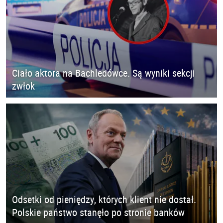
Ciało aktora na Bachledówce. Są wyniki sekcji
zwłok
Odsetki od pieniędzy, których klient nie dostał.
Polskie państwo stanęło po stronie banków