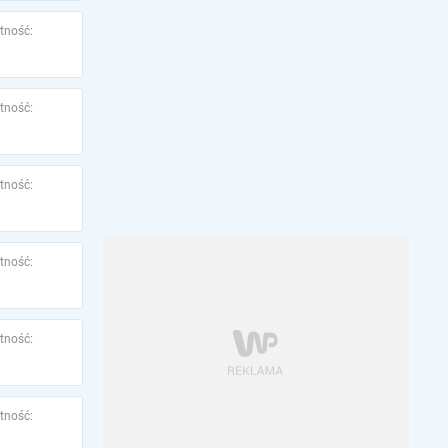
tność:
tność:
tność:
tność:
tność:
tność: