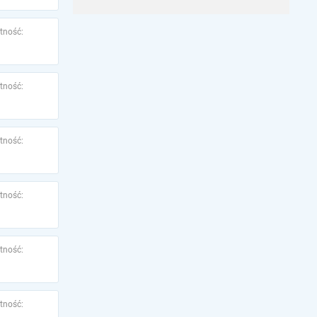
tność:
tność:
tność:
tność:
tność:
tność: