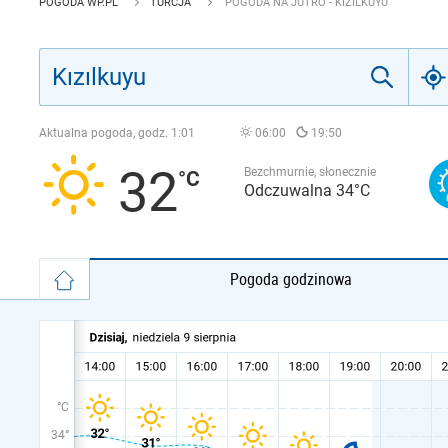
POGODA WP.PL
TURCJA
POGODA NA JUTRO - KIZILKUYU
Aktualna pogoda, godz.
1:01
06:00
19:50
32
Bezchmurnie, słonecznie
Odczuwalna 34°C
Pogoda godzinowa
°C
34°