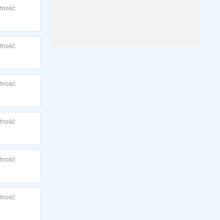
tność:
tność:
tność:
tność:
tność:
tność: