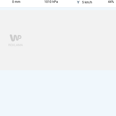
0 mm
1010 hPa
44%
5 km/h