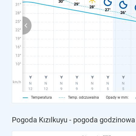
31°
28°
25°
22°
19°
16°
13°
10°
km/h
Temperatura
Temp. odczuwalna
Opady w mm:
Pogoda Kızılkuyu - pogoda godzinowa 