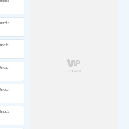
tność:
tność:
tność:
tność:
tność:
tność: