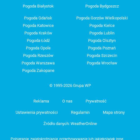
Pogoda Białystok
Pogoda Bydgoszcz
Pogoda Gdańsk
Pogoda Gorzów Wielkopolski
Pogoda Katowice
Pogoda Kielce
Pogoda Kraków
Pogoda Lublin
Pogoda Łódź
Pogoda Olsztyn
Pogoda Opole
Pogoda Poznań
Pogoda Rzeszów
Pogoda Szczecin
Pogoda Warszawa
Pogoda Wrocław
Pogoda Zakopane
© 1995-2026 Grupa WP
Reklama
O nas
Prywatność
Ustawienia prywatności
Regulamin
Mapa strony
Źródło danych: WeatherOnline
Pobieranie, zwielokrotnianie, przechowywanie lub jakiekolwiek inne