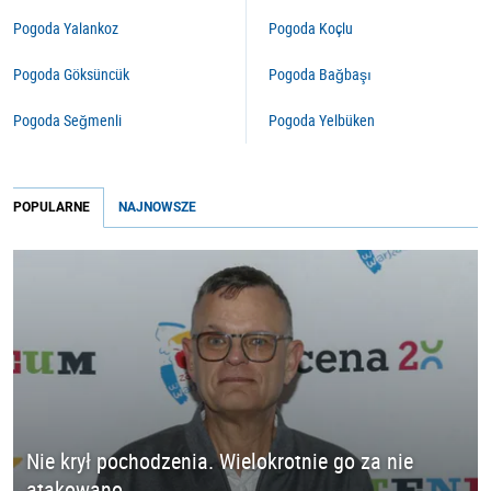
Pogoda Yalankoz
Pogoda Koçlu
Pogoda Göksüncük
Pogoda Bağbaşı
Pogoda Seğmenli
Pogoda Yelbüken
POPULARNE
NAJNOWSZE
Nie krył pochodzenia. Wielokrotnie go za nie
atakowano