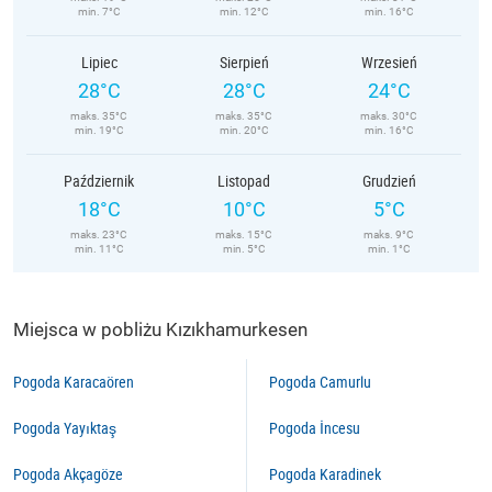
min. 7°C
min. 12°C
min. 16°C
Lipiec
Sierpień
Wrzesień
28°C
28°C
24°C
maks. 35°C
maks. 35°C
maks. 30°C
min. 19°C
min. 20°C
min. 16°C
Październik
Listopad
Grudzień
18°C
10°C
5°C
maks. 23°C
maks. 15°C
maks. 9°C
min. 11°C
min. 5°C
min. 1°C
Miejsca w pobliżu Kızıkhamurkesen
Pogoda Karacaören
Pogoda Camurlu
Pogoda Yayıktaş
Pogoda İncesu
Pogoda Akçagöze
Pogoda Karadinek