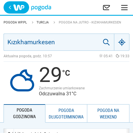
Trwa ładowanie
POLSKA
POGODA WP.PL
TURCJA
POGODA NA JUTRO - KIZIKHAMURKESEN
EUROPA
ŚWIAT
Aktualna pogoda, godz.
10:57
05:41
19:33
29
JAKOŚĆ POWIETRZA
Zachmurzenie umiarkowane
Odczuwalna 31°C
POGODA
POGODA
POGODA NA
GODZINOWA
DŁUGOTERMINOWA
WEEKEND