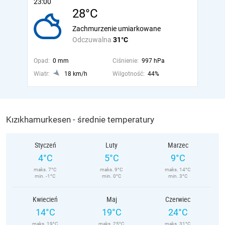
23:00
28°C
Zachmurzenie umiarkowane
Odczuwalna
31°C
Opad:
0 mm
Ciśnienie:
997 hPa
Wiatr:
18 km/h
Wilgotność:
44%
Kızıkhamurkesen - średnie temperatury
Styczeń
Luty
Marzec
4°C
5°C
9°C
maks. 7°C
maks. 9°C
maks. 14°C
min. -1°C
min. 0°C
min. 3°C
Kwiecień
Maj
Czerwiec
14°C
19°C
24°C
maks. 19°C
maks. 25°C
maks. 31°C