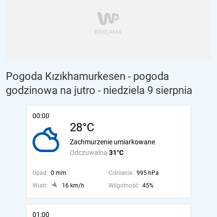
Pogoda Kızıkhamurkesen - pogoda
godzinowa na jutro
- niedziela 9 sierpnia
00:00
28°C
Zachmurzenie umiarkowane
Odczuwalna
31°C
Opad:
0 mm
Ciśnienie:
995 hPa
Wiatr:
16 km/h
Wilgotność:
45%
01:00