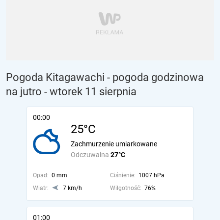
Pogoda Kitagawachi - pogoda godzinowa
na jutro
- wtorek 11 sierpnia
00:00
25°C
Zachmurzenie umiarkowane
Odczuwalna
27°C
Opad:
0 mm
Ciśnienie:
1007 hPa
Wiatr:
7 km/h
Wilgotność:
76%
01:00