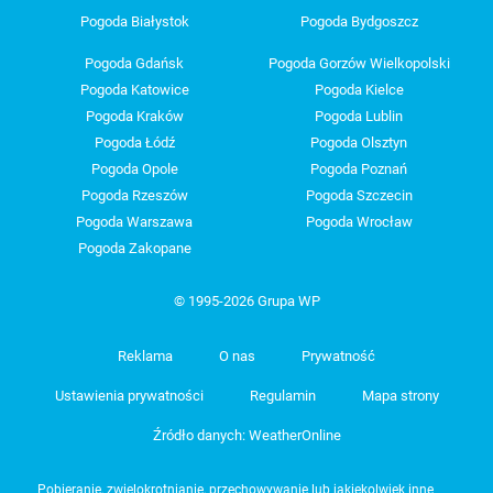
Pogoda Białystok
Pogoda Bydgoszcz
Pogoda Gdańsk
Pogoda Gorzów Wielkopolski
Pogoda Katowice
Pogoda Kielce
Pogoda Kraków
Pogoda Lublin
Pogoda Łódź
Pogoda Olsztyn
Pogoda Opole
Pogoda Poznań
Pogoda Rzeszów
Pogoda Szczecin
Pogoda Warszawa
Pogoda Wrocław
Pogoda Zakopane
© 1995-2026 Grupa WP
Reklama
O nas
Prywatność
Ustawienia prywatności
Regulamin
Mapa strony
Źródło danych: WeatherOnline
Pobieranie, zwielokrotnianie, przechowywanie lub jakiekolwiek inne