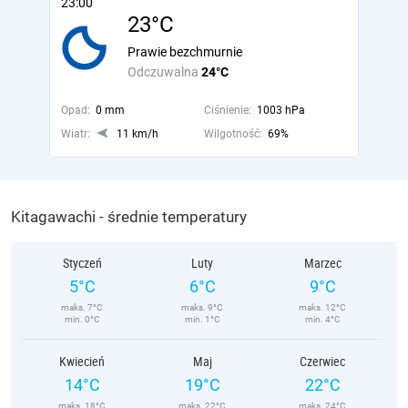
23:00
23°C
Prawie bezchmurnie
Odczuwalna
24°C
Opad:
0 mm
Ciśnienie:
1003 hPa
Wiatr:
11 km/h
Wilgotność:
69%
Kitagawachi - średnie temperatury
Styczeń
Luty
Marzec
5°C
6°C
9°C
maks. 7°C
maks. 9°C
maks. 12°C
min. 0°C
min. 1°C
min. 4°C
Kwiecień
Maj
Czerwiec
14°C
19°C
22°C
maks. 18°C
maks. 22°C
maks. 24°C