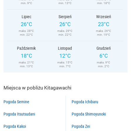
min. 9°C
min. 13°C
min. 18°C
Lipiec
Sierpień
Wrzesień
26°C
26°C
23°C
maks. 28°C
maks. 29°C
maks. 26°C
min. 22°C
min. 22°C
min. 19°C
Październik
Listopad
Grudzień
18°C
12°C
6°C
maks. 21°C
maks. 15°C
maks. 9°C
min. 13°C
min. 7°C
min. 2°C
Miejsca w pobliżu Kitagawachi
Pogoda Semine
Pogoda Ichibaru
Pogoda Itsutsudani
Pogoda Shimoyunoki
Pogoda Kakoi
Pogoda Zei