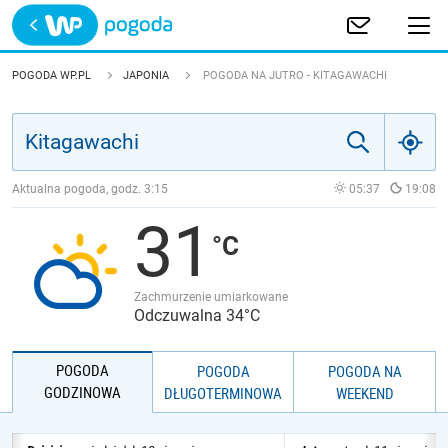
Trwa ładowanie
POLSKA
POGODA WP.PL
JAPONIA
POGODA NA JUTRO - KITAGAWACHI
EUROPA
ŚWIAT
Aktualna pogoda, godz.
3:15
05:37
19:08
31
JAKOŚĆ POWIETRZA
Zachmurzenie umiarkowane
Odczuwalna 34°C
POGODA
POGODA
POGODA NA
GODZINOWA
DŁUGOTERMINOWA
WEEKEND