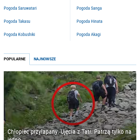
Pogoda Saruwatari
Pogoda Sanga
Pogoda Takasu
Pogoda Hinata
Pogoda Kobushiki
Pogoda Akagi
POPULARNE
NAJNOWSZE
Chłopiec przyłapany. Ujęcia z Tatr. Patrzą tylko na
jedno