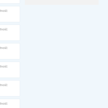
tność:
tność:
tność:
tność:
tność:
tność: