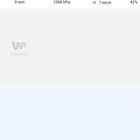
0 mm
1006 hPa
82%
7 km/h