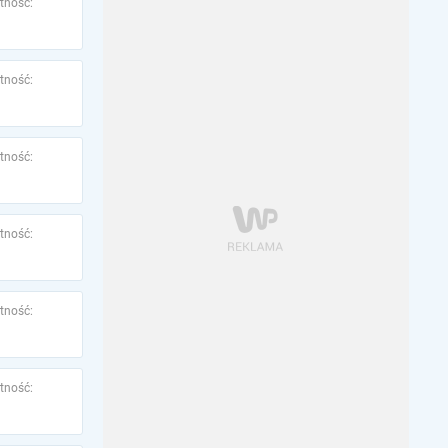
tność:
tność:
tność:
tność:
tność:
tność: