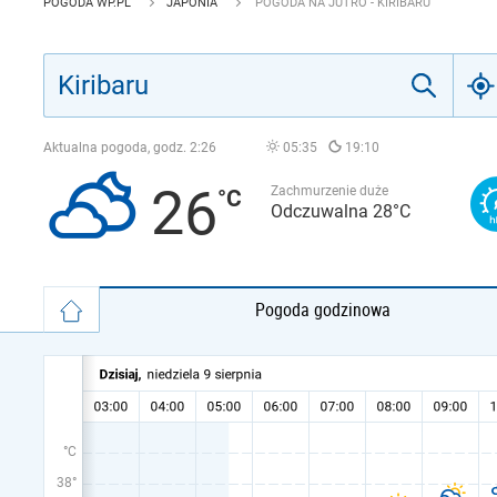
POGODA WP.PL
JAPONIA
POGODA NA JUTRO - KIRIBARU
Aktualna pogoda, godz.
2:26
05:35
19:10
26
Zachmurzenie duże
Odczuwalna 28°C
Pogoda godzinowa
°C
38°