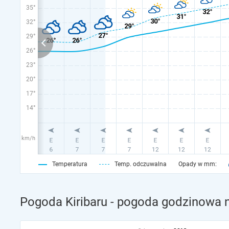
35°
32°
29°
26°
23°
20°
17°
14°
km/h
Temperatura
Temp. odczuwalna
Opady w mm:
Pogoda Kiribaru - pogoda godzinowa n