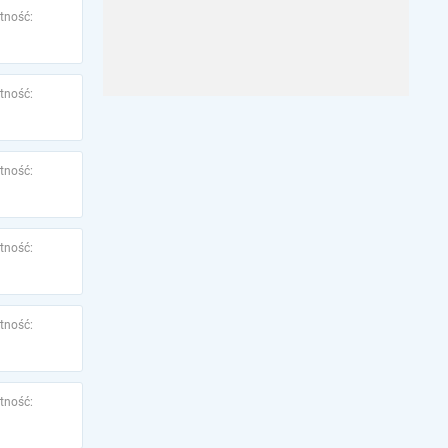
tność:
tność:
tność:
tność:
tność:
tność: