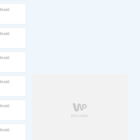
tność:
tność:
tność:
tność:
tność:
tność: