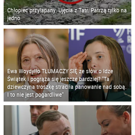
Chłopiec przyłapany. Ujęcia z Tatr. Patrzą tylko na
jedno
Ewa Woydyłło TŁUMACZY SIĘ ze słów o Idze
Świątek i pogrąża się jeszcze bardziej? "Ta
dziewczyna troszkę straciła panowanie nad sobą.
I to nie jest pogardliwe"