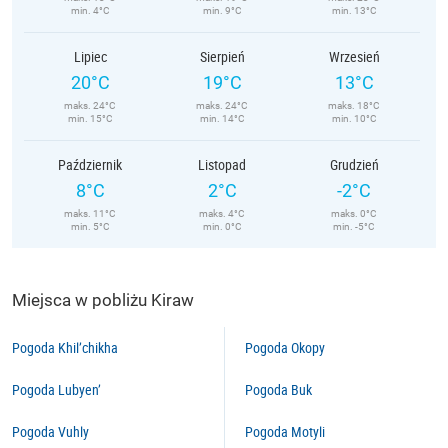
min. 4°C
min. 9°C
min. 13°C
Lipiec
Sierpień
Wrzesień
20°C
19°C
13°C
maks. 24°C
maks. 24°C
maks. 18°C
min. 15°C
min. 14°C
min. 10°C
Październik
Listopad
Grudzień
8°C
2°C
-2°C
maks. 11°C
maks. 4°C
maks. 0°C
min. 5°C
min. 0°C
min. -5°C
Miejsca w pobliżu Kiraw
Pogoda Khil’chikha
Pogoda Okopy
Pogoda Lubyen’
Pogoda Buk
Pogoda Vuhly
Pogoda Motyli