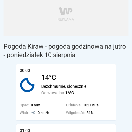
Pogoda Kiraw - pogoda godzinowa na jutro
- poniedziałek 10 sierpnia
00:00
14°C
Bezchmurnie, słonecznie
Odczuwalna
16°C
Opad:
0 mm
Ciśnienie:
1021 hPa
Wiatr:
0 km/h
Wilgotność:
81%
01:00