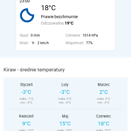
23:00
18°C
Prawie bezchmurnie
Odczuwalna
19°C
Opad:
0 mm
Ciśnienie:
1014 hPa
Wiatr:
2 km/h
Wilgotność:
77%
Kiraw - średnie temperatury
Styczeń
Luty
Marzec
-3°C
-3°C
2°C
maks. -1°C
maks. 0°C
maks. 5°C
min. -6°C
min. -6°C
min. -3°C
Kwiecień
Maj
Czerwiec
9°C
15°C
18°C
maks. 13°C
maks. 19°C
maks. 23°C