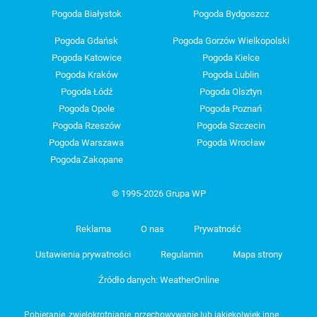
Pogoda Białystok
Pogoda Bydgoszcz
Pogoda Gdańsk
Pogoda Gorzów Wielkopolski
Pogoda Katowice
Pogoda Kielce
Pogoda Kraków
Pogoda Lublin
Pogoda Łódź
Pogoda Olsztyn
Pogoda Opole
Pogoda Poznań
Pogoda Rzeszów
Pogoda Szczecin
Pogoda Warszawa
Pogoda Wrocław
Pogoda Zakopane
© 1995-2026 Grupa WP
Reklama
O nas
Prywatność
Ustawienia prywatności
Regulamin
Mapa strony
Źródło danych: WeatherOnline
Pobieranie, zwielokrotnianie, przechowywanie lub jakiekolwiek inne