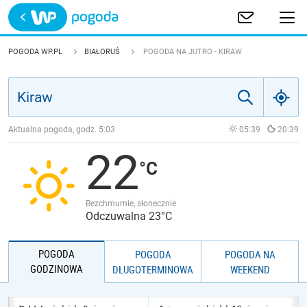
Trwa ładowanie
POLSKA
POGODA WP.PL
BIAŁORUŚ
POGODA NA JUTRO - KIRAW
EUROPA
ŚWIAT
Aktualna pogoda, godz.
5:03
05:39
20:39
22
JAKOŚĆ POWIETRZA
Bezchmurnie, słonecznie
Odczuwalna 23°C
POGODA
POGODA
POGODA NA
GODZINOWA
DŁUGOTERMINOWA
WEEKEND