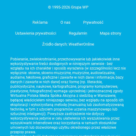
© 1995-2026 Grupa WP
Reklama
O nas
Prywatność
Ustawienia prywatności
Regulamin
Mapa strony
Źródło danych: WeatherOnline
Pobieranie, zwielokrotnianie, przechowywanie lub jakiekolwiek inne
wykorzystywanie treści dostępnych w niniejszym serwisie - bez
względu na ich charakter i sposób wyrażenia (w szczególności lecz nie
wyłącznie: słowne, słowno-muzyczne, muzyczne, audiowizualne,
audialne, tekstowe, graficzne i zawarte w nich dane i informacje, bazy
danych i zawarte w nich dane) oraz formę (np. literackie,
publicystyczne, naukowe, kartograficzne, programy komputerowe,
plastyczne, fotograficzne) wymaga uprzedniej i jednoznacznej zgody
Wirtualna Polska Media Spółka Akcyjna z siedzibą w Warszawie,
będącej właścicielem niniejszego serwisu, bez względu na sposób ich
eksploracji i wykorzystaną metodę (manualną lub zautomatyzowaną
technikę, w tym z użyciem programów uczenia maszynowego lub
sztucznej inteligencji). Powyższe zastrzeżenie nie dotyczy
wykorzystywania jedynie w celu ułatwienia ich wyszukiwania przez
wyszukiwarki internetowe oraz korzystania w ramach stosunków
umownych lub dozwolonego użytku określonego przez właściwe
przepisy prawa.