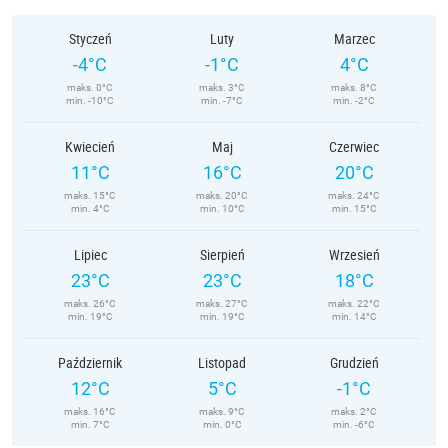
Styczeń
Luty
Marzec
-4°C
-1°C
4°C
maks. 0°C
maks. 3°C
maks. 8°C
min. -10°C
min. -7°C
min. -2°C
Kwiecień
Maj
Czerwiec
11°C
16°C
20°C
maks. 15°C
maks. 20°C
maks. 24°C
min. 4°C
min. 10°C
min. 15°C
Lipiec
Sierpień
Wrzesień
23°C
23°C
18°C
maks. 26°C
maks. 27°C
maks. 22°C
min. 19°C
min. 19°C
min. 14°C
Październik
Listopad
Grudzień
12°C
5°C
-1°C
maks. 16°C
maks. 9°C
maks. 2°C
min. 7°C
min. 0°C
min. -6°C