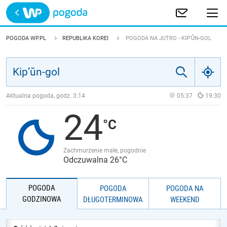
Trwa ładowanie
POLSKA
POGODA WP.PL
REPUBLIKA KOREI
POGODA NA JUTRO - KIP’ŬN-GOL
EUROPA
ŚWIAT
Aktualna pogoda, godz.
3:14
05:37
19:30
24
JAKOŚĆ POWIETRZA
Zachmurzenie małe, pogodnie
Odczuwalna 26°C
POGODA
POGODA
POGODA NA
GODZINOWA
DŁUGOTERMINOWA
WEEKEND