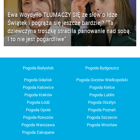
Ewa Woydyłło TŁUMACZY SIĘ ze słów o Idze
Świątek i pogrąża się jeszcze bardziej? "Ta
dziewczyna troszkę straciła panowanie nad sobą.
I to nie jest pogardliwe"
Pogoda Białystok
Pogoda Bydgoszcz
Pogoda Gdańsk
Pogoda Gorzów Wielkopolski
Pogoda Katowice
Pogoda Kielce
Pogoda Kraków
Pogoda Lublin
Pogoda Łódź
Pogoda Olsztyn
Pogoda Opole
Pogoda Poznań
Pogoda Rzeszów
Pogoda Szczecin
Pogoda Warszawa
Pogoda Wrocław
Pogoda Zakopane