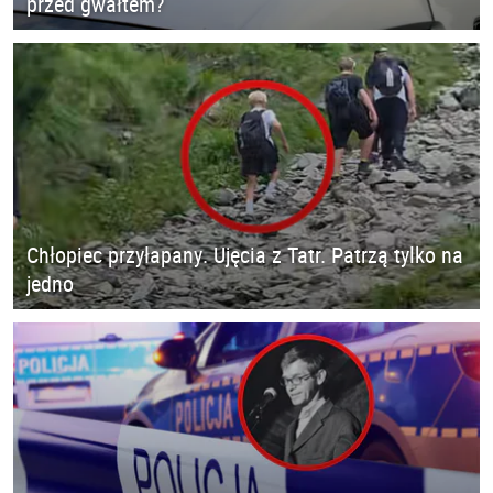
przed gwałtem?
Chłopiec przyłapany. Ujęcia z Tatr. Patrzą tylko na
jedno