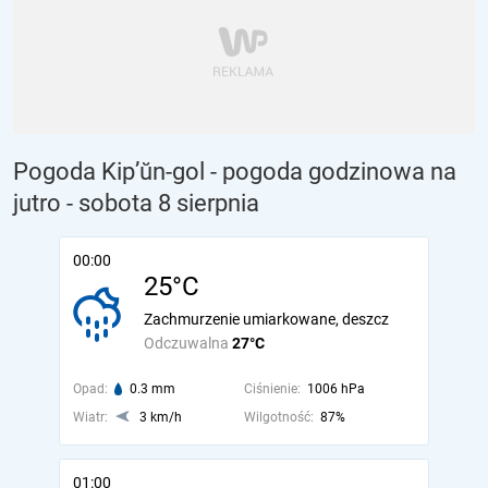
Pogoda Kip’ŭn-gol - pogoda godzinowa na
jutro
- sobota 8 sierpnia
00:00
25°C
Zachmurzenie umiarkowane, deszcz
Odczuwalna
27°C
Opad:
0.3 mm
Ciśnienie:
1006 hPa
Wiatr:
3 km/h
Wilgotność:
87%
01:00