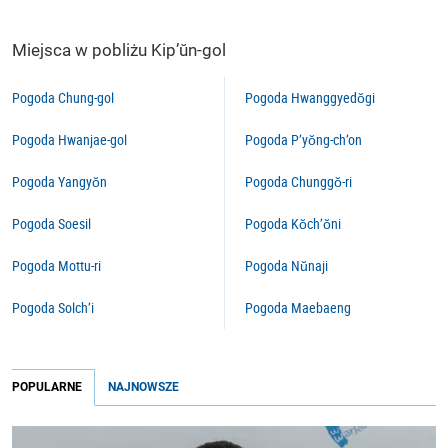
Miejsca w pobliżu Kip’ŭn-gol
Pogoda Chung-gol
Pogoda Hwanggyedŏgi
Pogoda Hwanjae-gol
Pogoda P’yŏng-ch’on
Pogoda Yangyŏn
Pogoda Chunggŏ-ri
Pogoda Soesil
Pogoda Kŏch’ŏni
Pogoda Mottu-ri
Pogoda Nŭnaji
Pogoda Solch’i
Pogoda Maebaeng
POPULARNE
NAJNOWSZE