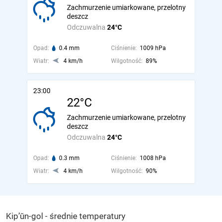
Zachmurzenie umiarkowane, przelotny
deszcz
Odczuwalna
24°C
Opad:
0.4 mm
Ciśnienie:
1009 hPa
Wiatr:
4 km/h
Wilgotność:
89%
23:00
22°C
Zachmurzenie umiarkowane, przelotny
deszcz
Odczuwalna
24°C
Opad:
0.3 mm
Ciśnienie:
1008 hPa
Wiatr:
4 km/h
Wilgotność:
90%
Kip’ŭn-gol - średnie temperatury