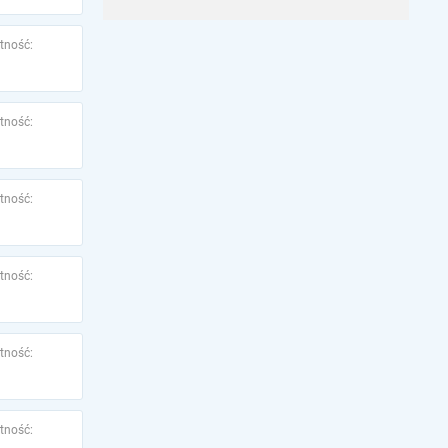
tność:
tność:
tność:
tność:
tność:
tność: