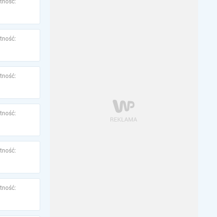
tność:
tność:
tność:
tność:
tność:
tność: