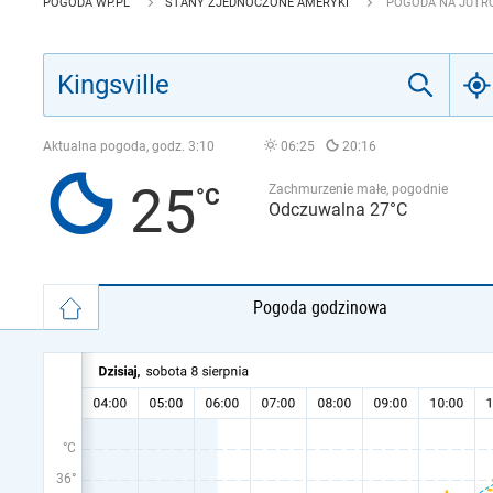
POGODA WP.PL
STANY ZJEDNOCZONE AMERYKI
POGODA NA JUTRO
Aktualna pogoda, godz.
3:10
06:25
20:16
25
Zachmurzenie małe, pogodnie
Odczuwalna 27°C
Pogoda godzinowa
°C
36°