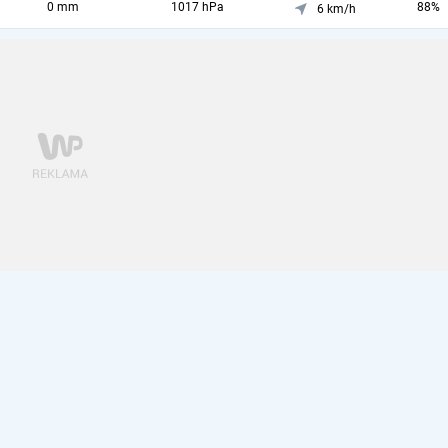
0 mm
1017 hPa
88%
6 km/h