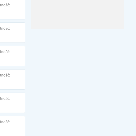
tność:
tność:
tność:
tność:
tność:
tność: