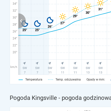
34°
32°
30°
28°
26°
24°
22°
20°
km/h
Temperatura
Temp. odczuwalna
Opady w mm:
Pogoda Kingsville - pogoda godzinowa