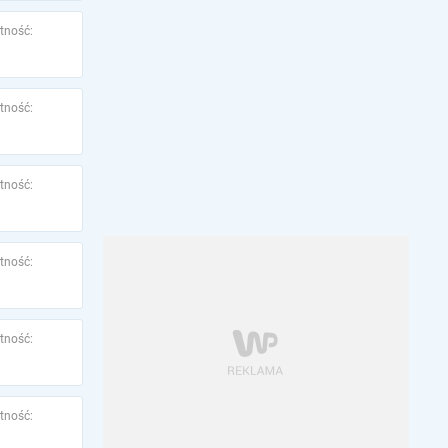
tność:
tność:
tność:
tność:
tność:
tność: