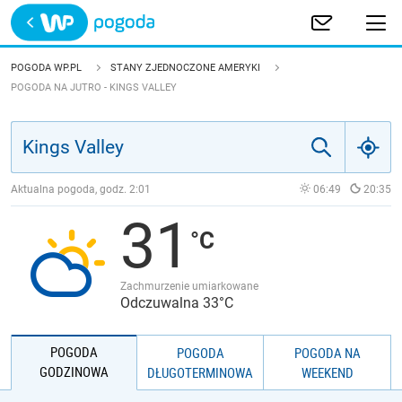
Trwa ładowanie
POLSKA
POGODA WP.PL
STANY ZJEDNOCZONE AMERYKI
POGODA NA JUTRO - KINGS VALLEY
EUROPA
ŚWIAT
Aktualna pogoda, godz.
2:01
06:49
20:35
JAKOŚĆ POWIETRZA
31
Zachmurzenie umiarkowane
Odczuwalna 33°C
POGODA
POGODA
POGODA NA
GODZINOWA
DŁUGOTERMINOWA
WEEKEND