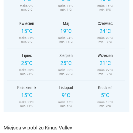
maks. 9°C
maks. 11°C
maks. 16°C
min. 0°C
min. 1°C
min. 5°C
Kwiecień
Maj
Czerwiec
15°C
19°C
24°C
maks. 21°C
maks. 24°C
maks. 29°C
min. 9°C
min. 14°C
min. 19°C
Lipiec
Sierpień
Wrzesień
25°C
25°C
21°C
maks. 30°C
maks. 30°C
maks. 27°C
min. 21°C
min. 20°C
min. 17°C
Październik
Listopad
Grudzień
15°C
9°C
5°C
maks. 21°C
maks. 15°C
maks. 10°C
min. 11°C
min. 5°C
min. 2°C
Miejsca w pobliżu Kings Valley