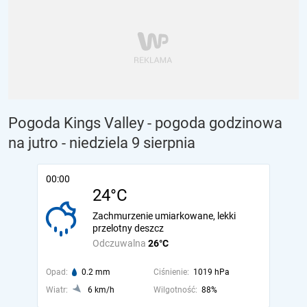
Pogoda Kings Valley - pogoda godzinowa
na jutro
- niedziela 9 sierpnia
00:00
24°C
Zachmurzenie umiarkowane, lekki
przelotny deszcz
Odczuwalna
26°C
Opad:
0.2 mm
Ciśnienie:
1019 hPa
Wiatr:
6 km/h
Wilgotność:
88%