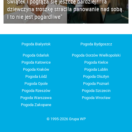
Świątek i pogrąża się jeszcze bardziej? "Ta
dziewczyna troszkę straciła panowanie nad sobą.
I to nie jest pogardliwe"
Pogoda Białystok
Pogoda Bydgoszcz
Pogoda Gdańsk
Pogoda Gorzów Wielkopolski
Pogoda Katowice
Pogoda Kielce
Pogoda Kraków
Pogoda Lublin
Pogoda Łódź
Pogoda Olsztyn
Pogoda Opole
Pogoda Poznań
Pogoda Rzeszów
Pogoda Szczecin
Pogoda Warszawa
Pogoda Wrocław
Pogoda Zakopane
© 1995-2026 Grupa WP