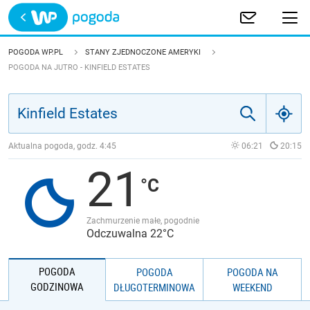
Trwa ładowanie
POLSKA
POGODA WP.PL
STANY ZJEDNOCZONE AMERYKI
POGODA NA JUTRO - KINFIELD ESTATES
EUROPA
ŚWIAT
Aktualna pogoda, godz.
4:45
06:21
20:15
JAKOŚĆ POWIETRZA
21
Zachmurzenie małe, pogodnie
Odczuwalna 22°C
POGODA
POGODA
POGODA NA
GODZINOWA
DŁUGOTERMINOWA
WEEKEND