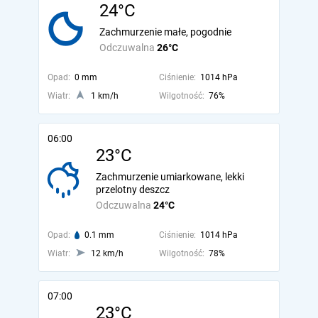
24°C
Zachmurzenie małe, pogodnie
Odczuwalna
26°C
Opad:
0 mm
Ciśnienie:
1014 hPa
Wiatr:
1 km/h
Wilgotność:
76%
06:00
23°C
Zachmurzenie umiarkowane, lekki
przelotny deszcz
Odczuwalna
24°C
Opad:
0.1 mm
Ciśnienie:
1014 hPa
Wiatr:
12 km/h
Wilgotność:
78%
07:00
23°C