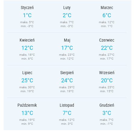
Styczeń
Luty
Marzec
1°C
2°C
6°C
maks. 5°C
maks. 7°C
maks. 12°C
min. -3°C
min. -3°C
min. 1°C
Kwiecień
Maj
Czerwiec
12°C
17°C
22°C
maks. 18°C
maks. 23°C
maks. 27°C
min. 6°C
min. 12°C
min. 17°C
Lipiec
Sierpień
Wrzesień
25°C
24°C
20°C
maks. 30°C
maks. 29°C
maks. 25°C
min. 19°C
min. 19°C
min. 15°C
Październik
Listopad
Grudzień
13°C
7°C
3°C
maks. 19°C
maks. 12°C
maks. 7°C
min. 9°C
min. 3°C
min. -1°C