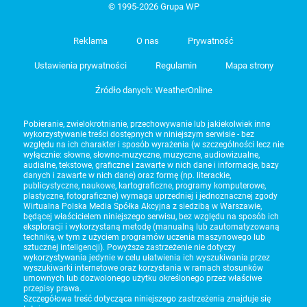
© 1995-2026 Grupa WP
Reklama
O nas
Prywatność
Ustawienia prywatności
Regulamin
Mapa strony
Źródło danych: WeatherOnline
Pobieranie, zwielokrotnianie, przechowywanie lub jakiekolwiek inne
wykorzystywanie treści dostępnych w niniejszym serwisie - bez
względu na ich charakter i sposób wyrażenia (w szczególności lecz nie
wyłącznie: słowne, słowno-muzyczne, muzyczne, audiowizualne,
audialne, tekstowe, graficzne i zawarte w nich dane i informacje, bazy
danych i zawarte w nich dane) oraz formę (np. literackie,
publicystyczne, naukowe, kartograficzne, programy komputerowe,
plastyczne, fotograficzne) wymaga uprzedniej i jednoznacznej zgody
Wirtualna Polska Media Spółka Akcyjna z siedzibą w Warszawie,
będącej właścicielem niniejszego serwisu, bez względu na sposób ich
eksploracji i wykorzystaną metodę (manualną lub zautomatyzowaną
technikę, w tym z użyciem programów uczenia maszynowego lub
sztucznej inteligencji). Powyższe zastrzeżenie nie dotyczy
wykorzystywania jedynie w celu ułatwienia ich wyszukiwania przez
wyszukiwarki internetowe oraz korzystania w ramach stosunków
umownych lub dozwolonego użytku określonego przez właściwe
przepisy prawa.
Szczegółowa treść dotycząca niniejszego zastrzeżenia znajduje się