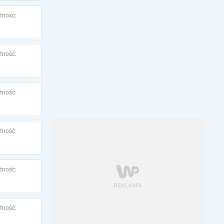
tność:
tność:
tność:
tność:
tność:
tność: