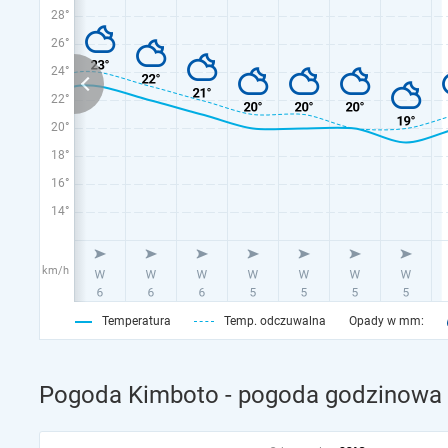
28°
26°
24°
22°
20°
18°
16°
14°
km/h
Temperatura
Temp. odczuwalna
Opady w mm:
Pogoda Kimboto - pogoda godzinowa n