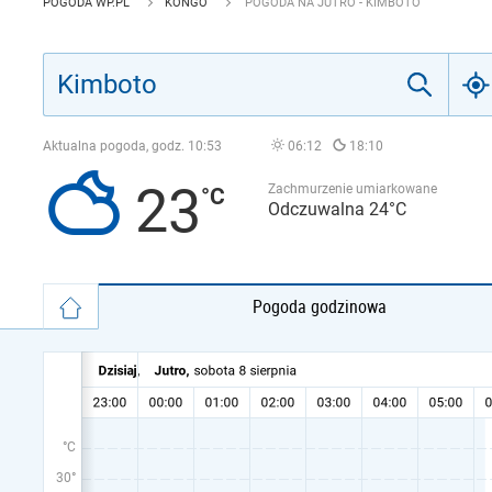
POGODA WP.PL
KONGO
POGODA NA JUTRO - KIMBOTO
Aktualna pogoda, godz.
10:53
06:12
18:10
23
Zachmurzenie umiarkowane
Odczuwalna 24°C
Pogoda godzinowa
°C
30°