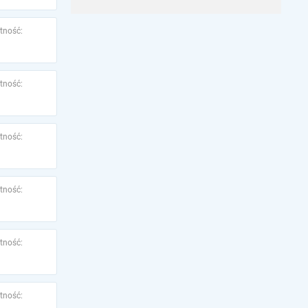
tność:
tność:
tność:
tność:
tność:
tność: