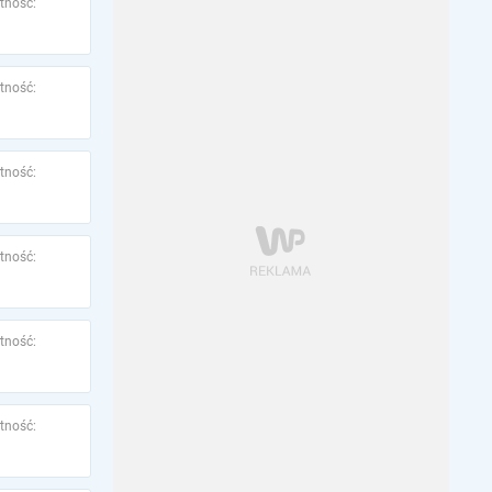
tność:
tność:
tność:
tność:
tność:
tność: