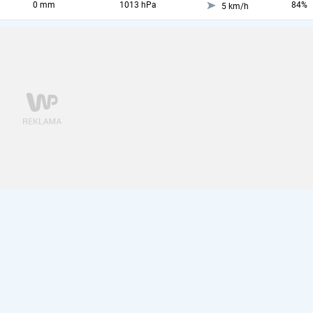
0 mm
1013 hPa
84%
5 km/h