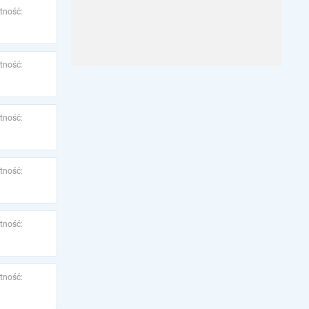
tność:
tność:
tność:
tność:
tność:
tność: