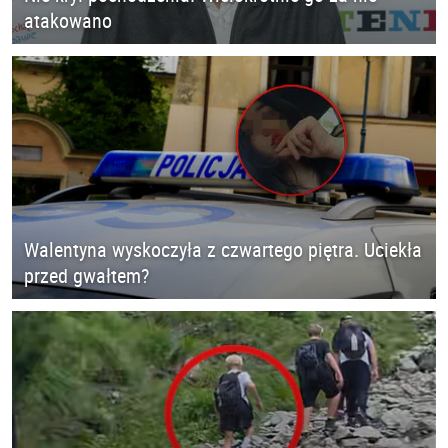
atakowano
Walentyna wyskoczyła z czwartego piętra. Uciekła
przed gwałtem?