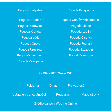
Pogoda Białystok
Pogoda Bydgoszcz
Pogoda Gdańsk
Pogoda Gorzów Wielkopolski
Pogoda Katowice
Pogoda Kielce
Pogoda Kraków
Pogoda Lublin
Pogoda Łódź
Pogoda Olsztyn
Pogoda Opole
Pogoda Poznań
Pogoda Rzeszów
Pogoda Szczecin
Pogoda Warszawa
Pogoda Wrocław
Pogoda Zakopane
© 1995-2026 Grupa WP
Reklama
O nas
Prywatność
Ustawienia prywatności
Regulamin
Mapa strony
Źródło danych: WeatherOnline