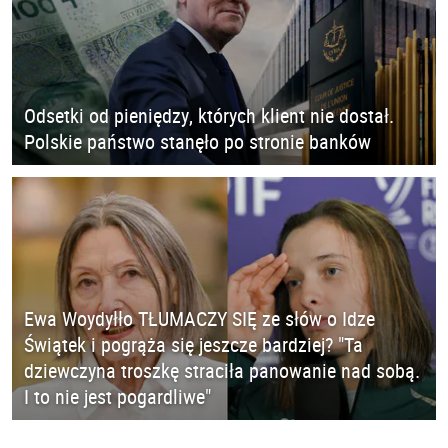
Odsetki od pieniędzy, których klient nie dostał.
Polskie państwo stanęło po stronie banków
Ewa Woydyłło TŁUMACZY SIĘ ze słów o Idze
Świątek i pogrąża się jeszcze bardziej? "Ta
dziewczyna troszkę straciła panowanie nad sobą.
I to nie jest pogardliwe"