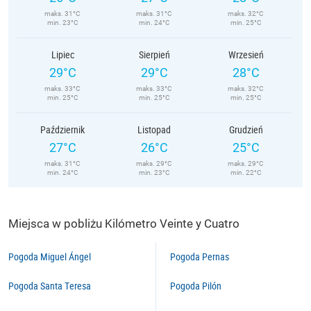
maks. 31°C
maks. 31°C
maks. 32°C
min. 23°C
min. 24°C
min. 25°C
Lipiec
Sierpień
Wrzesień
29°C
29°C
28°C
maks. 33°C
maks. 33°C
maks. 32°C
min. 25°C
min. 25°C
min. 25°C
Październik
Listopad
Grudzień
27°C
26°C
25°C
maks. 31°C
maks. 29°C
maks. 29°C
min. 24°C
min. 23°C
min. 22°C
Miejsca w pobliżu Kilómetro Veinte y Cuatro
Pogoda Miguel Ángel
Pogoda Pernas
Pogoda Santa Teresa
Pogoda Pilón