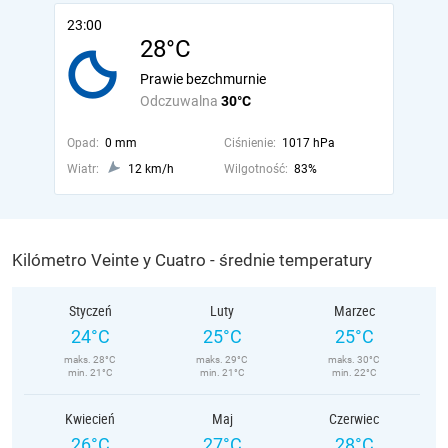
23:00
28°C
Prawie bezchmurnie
Odczuwalna
30°C
Opad:
0 mm
Ciśnienie:
1017 hPa
Wiatr:
12 km/h
Wilgotność:
83%
Kilómetro Veinte y Cuatro - średnie temperatury
Styczeń
Luty
Marzec
24°C
25°C
25°C
maks. 28°C
maks. 29°C
maks. 30°C
min. 21°C
min. 21°C
min. 22°C
Kwiecień
Maj
Czerwiec
26°C
27°C
28°C