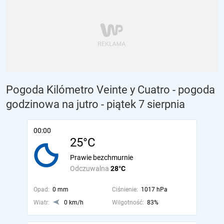
Pogoda Kilómetro Veinte y Cuatro - pogoda
godzinowa na jutro
- piątek 7 sierpnia
00:00
25°C
Prawie bezchmurnie
Odczuwalna
28°C
Opad:
0 mm
Ciśnienie:
1017 hPa
Wiatr:
0 km/h
Wilgotność:
83%