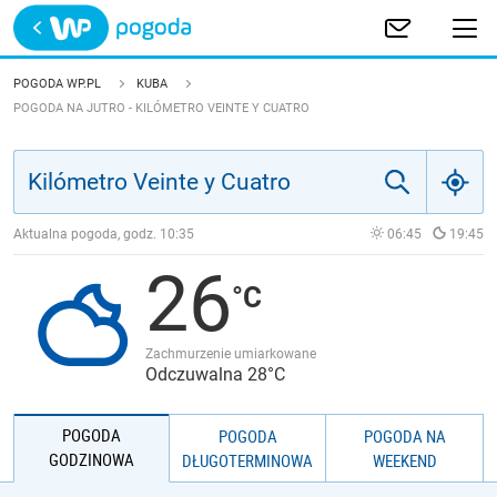
Trwa ładowanie
POLSKA
POGODA WP.PL
KUBA
POGODA NA JUTRO - KILÓMETRO VEINTE Y CUATRO
EUROPA
ŚWIAT
Aktualna pogoda, godz.
10:35
06:45
19:45
JAKOŚĆ POWIETRZA
26
Zachmurzenie umiarkowane
Odczuwalna 28°C
POGODA
POGODA
POGODA NA
GODZINOWA
DŁUGOTERMINOWA
WEEKEND