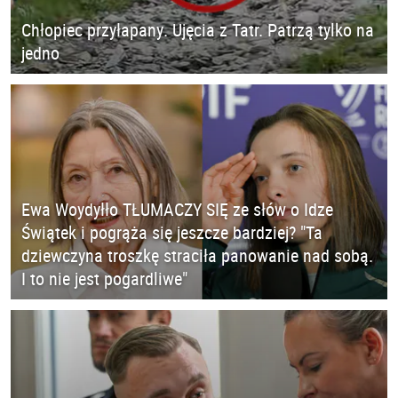
Chłopiec przyłapany. Ujęcia z Tatr. Patrzą tylko na
jedno
Ewa Woydyłło TŁUMACZY SIĘ ze słów o Idze
Świątek i pogrąża się jeszcze bardziej? "Ta
dziewczyna troszkę straciła panowanie nad sobą.
I to nie jest pogardliwe"