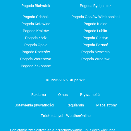
Pogoda Białystok
Pogoda Bydgoszcz
Pogoda Gdańsk
Pogoda Gorzów Wielkopolski
Pogoda Katowice
Pogoda Kielce
Pogoda Kraków
Pogoda Lublin
Pogoda Łódź
Pogoda Olsztyn
Pogoda Opole
Pogoda Poznań
Pogoda Rzeszów
Pogoda Szczecin
Pogoda Warszawa
Pogoda Wrocław
Pogoda Zakopane
© 1995-2026 Grupa WP
Reklama
O nas
Prywatność
Ustawienia prywatności
Regulamin
Mapa strony
Źródło danych: WeatherOnline
Pobieranie, zwielokrotnianie, przechowywanie lub jakiekolwiek inne