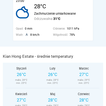
23:00
28°C
Zachmurzenie umiarkowane
Odczuwalna
31°C
Opad:
0 mm
Ciśnienie:
1011 hPa
Wiatr:
8 km/h
Wilgotność:
78%
Kian Hong Estate - średnie temperatury
Styczeń
Luty
Marzec
26°C
26°C
27°C
maks. 28°C
maks. 28°C
maks. 29°C
min. 25°C
min. 25°C
min. 25°C
Kwiecień
Maj
Czerwiec
27°C
28°C
28°C
maks. 29°C
maks. 29°C
maks. 29°C