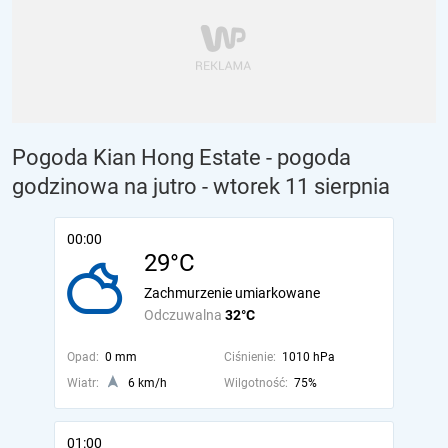
Pogoda Kian Hong Estate - pogoda
godzinowa na jutro
- wtorek 11 sierpnia
00:00
29°C
Zachmurzenie umiarkowane
Odczuwalna
32°C
Opad:
0 mm
Ciśnienie:
1010 hPa
Wiatr:
6 km/h
Wilgotność:
75%
01:00