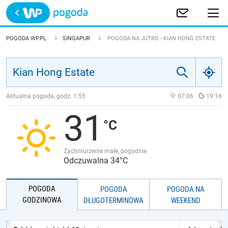
Trwa ładowanie
POLSKA
POGODA WP.PL
SINGAPUR
POGODA NA JUTRO - KIAN HONG ESTATE
EUROPA
ŚWIAT
Aktualna pogoda, godz.
1:55
07:06
19:16
31
JAKOŚĆ POWIETRZA
Zachmurzenie małe, pogodnie
Odczuwalna 34°C
POGODA
POGODA
POGODA NA
GODZINOWA
DŁUGOTERMINOWA
WEEKEND