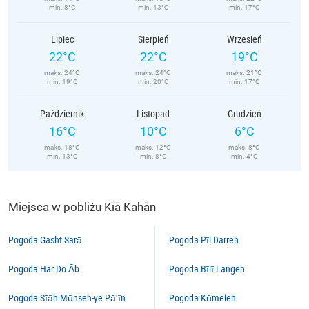
min. 8°C
min. 13°C
min. 17°C
Lipiec
Sierpień
Wrzesień
22°C
22°C
19°C
maks. 24°C
maks. 24°C
maks. 21°C
min. 19°C
min. 20°C
min. 17°C
Październik
Listopad
Grudzień
16°C
10°C
6°C
maks. 18°C
maks. 12°C
maks. 8°C
min. 13°C
min. 8°C
min. 4°C
Miejsca w pobliżu Kīā Kahān
Pogoda Gasht Sarā
Pogoda Pīl Darreh
Pogoda Har Do Āb
Pogoda Bīlī Langeh
Pogoda Sīāh Mūnseh-ye Pā’īn
Pogoda Kūmeleh