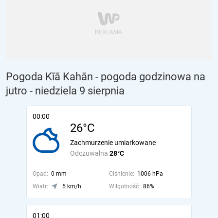
Pogoda Kīā Kahān - pogoda godzinowa na
jutro
- niedziela 9 sierpnia
00:00
26°C
Zachmurzenie umiarkowane
Odczuwalna
28°C
Opad:
0 mm
Ciśnienie:
1006 hPa
Wiatr:
5 km/h
Wilgotność:
86%
01:00