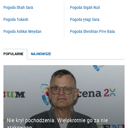
Pogoda Shāh Sarā
Pogoda Sīgāh Rūd
Pogoda Tūkash
Pogoda Ḩājjī Sarā
Pogoda Ashkar Meydān
Pogoda Sheshtān Pīl-e Bālā
POPULARNE
NAJNOWSZE
Nie krył pochodzenia. Wielokrotnie go za nie
atakowano