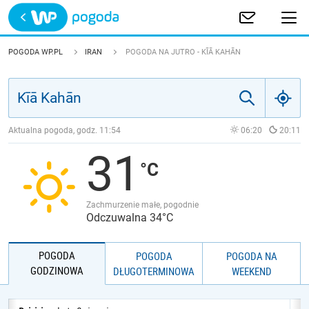
Trwa ładowanie
POLSKA
POGODA WP.PL
IRAN
POGODA NA JUTRO - KĪĀ KAHĀN
EUROPA
ŚWIAT
Aktualna pogoda, godz.
11:54
06:20
20:11
31
JAKOŚĆ POWIETRZA
Zachmurzenie małe, pogodnie
Odczuwalna 34°C
POGODA
POGODA
POGODA NA
GODZINOWA
DŁUGOTERMINOWA
WEEKEND