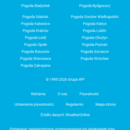
Pogoda Białystok
Pogoda Bydgoszcz
Pogoda Gdańsk
Pogoda Gorzów Wielkopolski
Pogoda Katowice
Pogoda Kielce
Pogoda Kraków
Pogoda Lublin
Pogoda Łódź
Pogoda Olsztyn
Pogoda Opole
Pogoda Poznań
Pogoda Rzeszów
Pogoda Szczecin
Pogoda Warszawa
Pogoda Wrocław
Pogoda Zakopane
© 1995-2026 Grupa WP
Reklama
O nas
Prywatność
Ustawienia prywatności
Regulamin
Mapa strony
Źródło danych: WeatherOnline
Pobieranie, zwielokrotnianie, przechowywanie lub jakiekolwiek inne