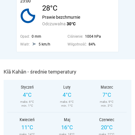
23:00
28°C
Prawie bezchmurnie
Odczuwalna
30°C
Opad:
0 mm
Ciśnienie:
1004 hPa
Wiatr:
5 km/h
Wilgotność:
84%
Kīā Kahān - średnie temperatury
Styczeń
Luty
Marzec
4°C
4°C
7°C
maks. 6°C
maks. 6°C
maks. 9°C
min. 1°C
min. 1°C
min. 3°C
Kwiecień
Maj
Czerwiec
11°C
16°C
20°C
maks. 14°C
maks. 18°C
maks. 22°C