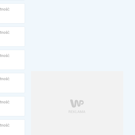
tność:
tność:
tność:
tność:
tność:
tność: