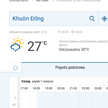
POGODA WP.PL
WIETNAM
POGODA NA JUTRO - KHUÔN ĐỐNG
Aktualna pogoda, godz.
4:12
05:31
18:33
27
Zachmurzenie umiarkowane, przelotn
deszcz
Odczuwalna 30°C
Pogoda godzinowa
°C
40°