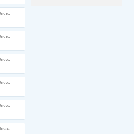
tność:
tność:
tność:
tność:
tność:
tność: