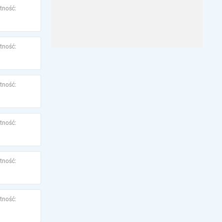
tność:
tność:
tność:
tność:
tność:
tność: