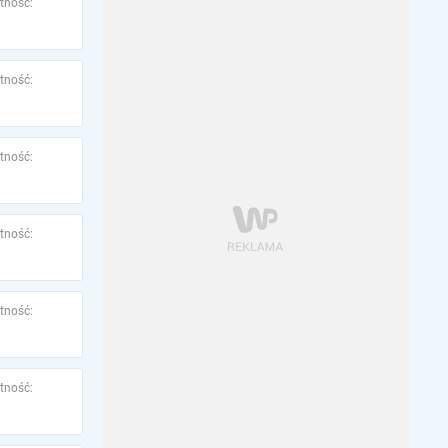
tność:
tność:
tność:
tność:
tność:
tność: