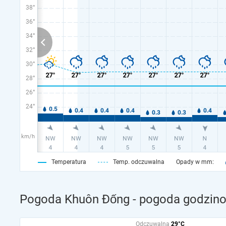
38°
36°
34°
32°
30°
28°
26°
24°
km/h
Temperatura
Temp. odczuwalna
Opady w mm:
Pogoda Khuôn Đống - pogoda godzino
Odczuwalna
29°C