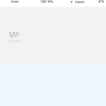
0 mm
1001 hPa
87%
3 km/h