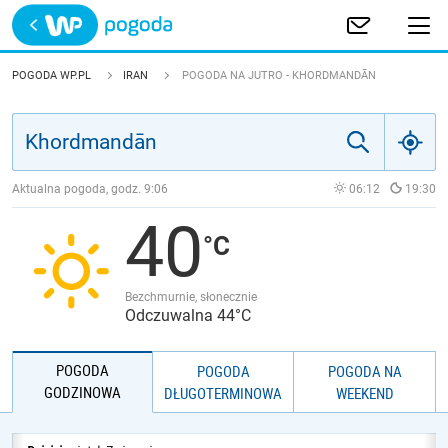
Trwa ładowanie
POLSKA
POGODA WP.PL
IRAN
POGODA NA JUTRO - KHORDMANDĀN
EUROPA
ŚWIAT
Aktualna pogoda, godz.
9:06
06:12
19:30
40
JAKOŚĆ POWIETRZA
Bezchmurnie, słonecznie
Odczuwalna 44°C
POGODA
POGODA
POGODA NA
GODZINOWA
DŁUGOTERMINOWA
WEEKEND