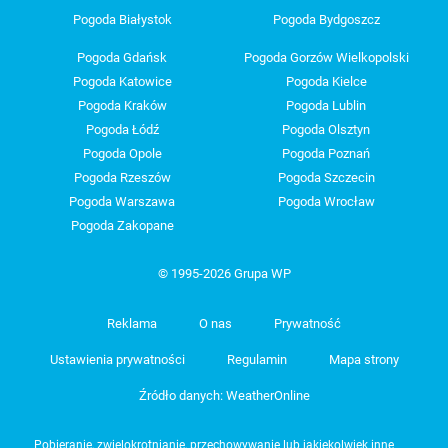
Pogoda Białystok
Pogoda Bydgoszcz
Pogoda Gdańsk
Pogoda Gorzów Wielkopolski
Pogoda Katowice
Pogoda Kielce
Pogoda Kraków
Pogoda Lublin
Pogoda Łódź
Pogoda Olsztyn
Pogoda Opole
Pogoda Poznań
Pogoda Rzeszów
Pogoda Szczecin
Pogoda Warszawa
Pogoda Wrocław
Pogoda Zakopane
© 1995-2026 Grupa WP
Reklama
O nas
Prywatność
Ustawienia prywatności
Regulamin
Mapa strony
Źródło danych: WeatherOnline
Pobieranie, zwielokrotnianie, przechowywanie lub jakiekolwiek inne