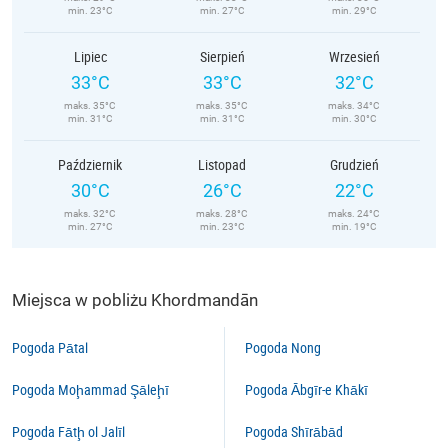
min. 23°C
min. 27°C
min. 29°C
Lipiec
Sierpień
Wrzesień
33°C
33°C
32°C
maks. 35°C
maks. 35°C
maks. 34°C
min. 31°C
min. 31°C
min. 30°C
Październik
Listopad
Grudzień
30°C
26°C
22°C
maks. 32°C
maks. 28°C
maks. 24°C
min. 27°C
min. 23°C
min. 19°C
Miejsca w pobliżu Khordmandān
Pogoda Pātal
Pogoda Nong
Pogoda Moḩammad Şāleḩī
Pogoda Ābgīr-e Khākī
Pogoda Fātḩ ol Jalīl
Pogoda Shīrābād