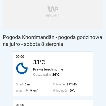
Pogoda Khordmandān - pogoda godzinowa
na jutro
- sobota 8 sierpnia
00:00
33°C
Prawie bezchmurnie
Odczuwalna
36°C
Opad:
0 mm
Ciśnienie:
997 hPa
Wiatr:
9 km/h
Wilgotność:
69%
01:00