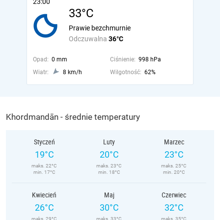
23:00
33°C
Prawie bezchmurnie
Odczuwalna
36°C
Opad:
0 mm
Ciśnienie:
998 hPa
Wiatr:
8 km/h
Wilgotność:
62%
Khordmandān - średnie temperatury
Styczeń
Luty
Marzec
19°C
20°C
23°C
maks. 22°C
maks. 23°C
maks. 25°C
min. 17°C
min. 18°C
min. 20°C
Kwiecień
Maj
Czerwiec
26°C
30°C
32°C
maks. 29°C
maks. 33°C
maks. 35°C