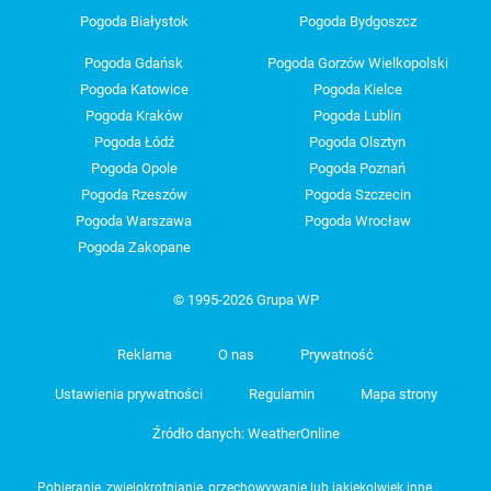
Pogoda Białystok
Pogoda Bydgoszcz
Pogoda Gdańsk
Pogoda Gorzów Wielkopolski
Pogoda Katowice
Pogoda Kielce
Pogoda Kraków
Pogoda Lublin
Pogoda Łódź
Pogoda Olsztyn
Pogoda Opole
Pogoda Poznań
Pogoda Rzeszów
Pogoda Szczecin
Pogoda Warszawa
Pogoda Wrocław
Pogoda Zakopane
© 1995-2026 Grupa WP
Reklama
O nas
Prywatność
Ustawienia prywatności
Regulamin
Mapa strony
Źródło danych: WeatherOnline
Pobieranie, zwielokrotnianie, przechowywanie lub jakiekolwiek inne