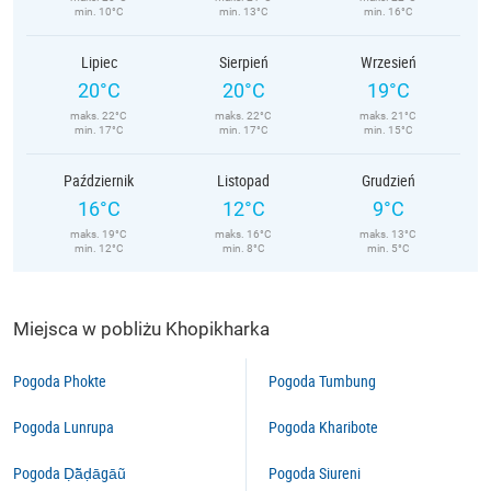
min. 10°C
min. 13°C
min. 16°C
Lipiec
Sierpień
Wrzesień
20°C
20°C
19°C
maks. 22°C
maks. 22°C
maks. 21°C
min. 17°C
min. 17°C
min. 15°C
Październik
Listopad
Grudzień
16°C
12°C
9°C
maks. 19°C
maks. 16°C
maks. 13°C
min. 12°C
min. 8°C
min. 5°C
Miejsca w pobliżu Khopikharka
Pogoda Phokte
Pogoda Tumbung
Pogoda Lunrupa
Pogoda Kharibote
Pogoda Ḍā̃ḍāgāũ
Pogoda Siureni