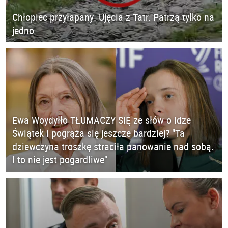
Chłopiec przyłapany. Ujęcia z Tatr. Patrzą tylko na
jedno
Ewa Woydyłło TŁUMACZY SIĘ ze słów o Idze
Świątek i pogrąża się jeszcze bardziej? "Ta
dziewczyna troszkę straciła panowanie nad sobą.
I to nie jest pogardliwe"