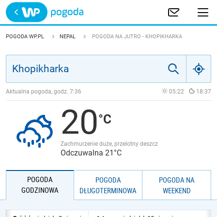
Trwa ładowanie
POLSKA
POGODA WP.PL
NEPAL
POGODA NA JUTRO - KHOPIKHARKA
EUROPA
ŚWIAT
Aktualna pogoda, godz.
7:36
05:22
18:37
20
JAKOŚĆ POWIETRZA
Zachmurzenie duże, przelotny deszcz
Odczuwalna 21°C
POGODA
POGODA
POGODA NA
GODZINOWA
DŁUGOTERMINOWA
WEEKEND