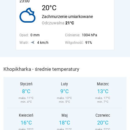
23:00
20°C
Zachmurzenie umiarkowane
Odczuwalna
21°C
Opad:
0 mm
Ciśnienie:
1004 hPa
Wiatr:
4 km/h
Wilgotność:
91%
Khopikharka - średnie temperatury
Styczeń
Luty
Marzec
8°C
9°C
13°C
maks. 11°C
maks. 13°C
maks. 17°C
min. 4°C
min. 5°C
min. 7°C
Kwiecień
Maj
Czerwiec
16°C
18°C
20°C
maks. 20°C
maks. 21°C
maks. 22°C