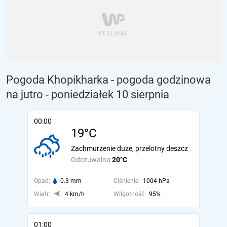
Pogoda Khopikharka - pogoda godzinowa
na jutro
- poniedziałek 10 sierpnia
00:00
19°C
Zachmurzenie duże, przelotny deszcz
Odczuwalna
20°C
Opad:
0.3 mm
Ciśnienie:
1004 hPa
Wiatr:
4 km/h
Wilgotność:
95%
01:00