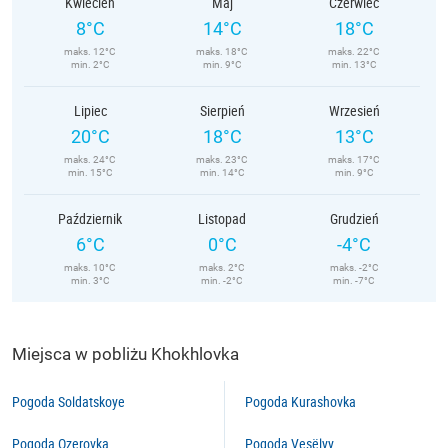
Kwiecień
Maj
Czerwiec
8°C
14°C
18°C
maks. 12°C
maks. 18°C
maks. 22°C
min. 2°C
min. 9°C
min. 13°C
Lipiec
Sierpień
Wrzesień
20°C
18°C
13°C
maks. 24°C
maks. 23°C
maks. 17°C
min. 15°C
min. 14°C
min. 9°C
Październik
Listopad
Grudzień
6°C
0°C
-4°C
maks. 10°C
maks. 2°C
maks. -2°C
min. 3°C
min. -2°C
min. -7°C
Miejsca w pobliżu Khokhlovka
Pogoda Soldatskoye
Pogoda Kurashovka
Pogoda Ozerovka
Pogoda Vesëlyy