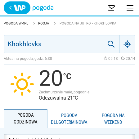
Trwa ładowanie
POLSKA
POGODA WP.PL
ROSJA
POGODA NA JUTRO - KHOKHLOVKA
EUROPA
ŚWIAT
Aktualna pogoda, godz.
6:30
05:13
20:14
20
JAKOŚĆ POWIETRZA
Zachmurzenie małe, pogodnie
Odczuwalna 21°C
POGODA
POGODA
POGODA NA
GODZINOWA
DŁUGOTERMINOWA
WEEKEND