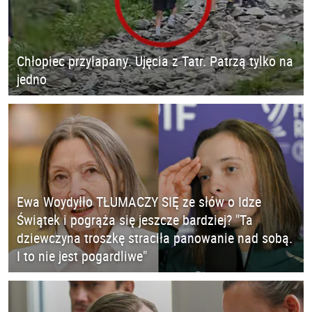
Chłopiec przyłapany. Ujęcia z Tatr. Patrzą tylko na
jedno
Ewa Woydyłło TŁUMACZY SIĘ ze słów o Idze
Świątek i pogrąża się jeszcze bardziej? "Ta
dziewczyna troszkę straciła panowanie nad sobą.
I to nie jest pogardliwe"