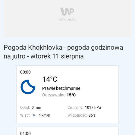
Pogoda Khokhlovka - pogoda godzinowa
na jutro
- wtorek 11 sierpnia
00:00
14°C
Prawie bezchmurnie
Odczuwalna
15°C
Opad:
0 mm
Ciśnienie:
1017 hPa
Wiatr:
4 km/h
Wilgotność:
86%
01:00