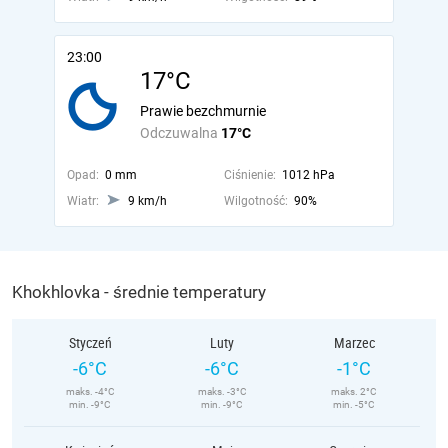
23:00
17°C
Prawie bezchmurnie
Odczuwalna
17°C
Opad:
0 mm
Ciśnienie:
1012 hPa
Wiatr:
9 km/h
Wilgotność:
90%
Khokhlovka - średnie temperatury
Styczeń
Luty
Marzec
-6°C
-6°C
-1°C
maks. -4°C
maks. -3°C
maks. 2°C
min. -9°C
min. -9°C
min. -5°C