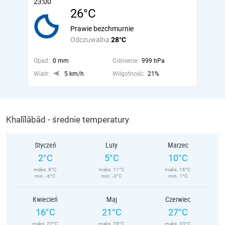
23:00
26°C
Prawie bezchmurnie
Odczuwalna
28°C
Opad:
0 mm
Ciśnienie:
999 hPa
Wiatr:
5 km/h
Wilgotność:
21%
Khalīlābād - średnie temperatury
Styczeń
Luty
Marzec
2°C
5°C
10°C
maks. 8°C
maks. 11°C
maks. 16°C
min. -6°C
min. -3°C
min. 1°C
Kwiecień
Maj
Czerwiec
16°C
21°C
27°C
maks. 22°C
maks. 28°C
maks. 33°C