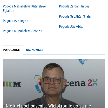
Pogoda Maḩalleh-ye Khāneh-ye
Pogoda Zardanjān Jey
Eşfahān
Pogoda Sepāhān Shahr
Pogoda Āzādegān
Pogoda Jūy Ābād
Pogoda Maḩalleh-ye Āzādān
POPULARNE
NAJNOWSZE
Nie krył pochodzenia. Wielokrotnie go za nie