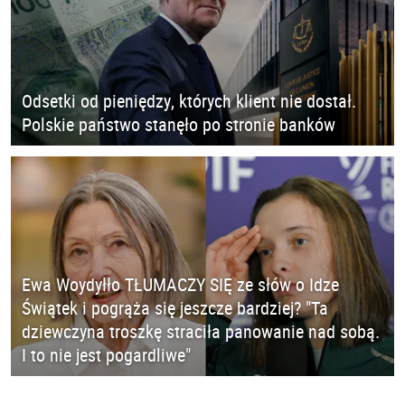
Odsetki od pieniędzy, których klient nie dostał.
Polskie państwo stanęło po stronie banków
Ewa Woydyłło TŁUMACZY SIĘ ze słów o Idze
Świątek i pogrąża się jeszcze bardziej? "Ta
dziewczyna troszkę straciła panowanie nad sobą.
I to nie jest pogardliwe"