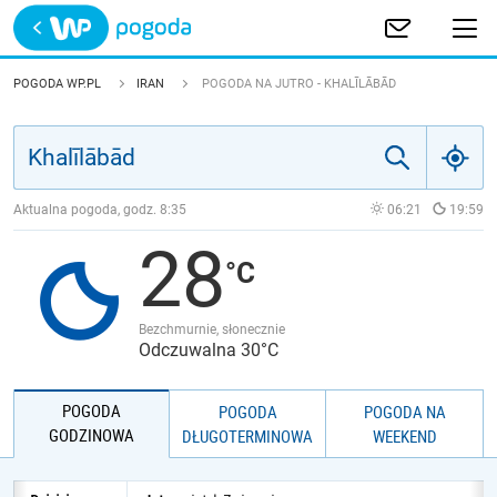
Trwa ładowanie
POLSKA
POGODA WP.PL
IRAN
POGODA NA JUTRO - KHALĪLĀBĀD
EUROPA
ŚWIAT
Aktualna pogoda, godz.
8:35
06:21
19:59
28
JAKOŚĆ POWIETRZA
Bezchmurnie, słonecznie
Odczuwalna 30°C
POGODA
POGODA
POGODA NA
GODZINOWA
DŁUGOTERMINOWA
WEEKEND