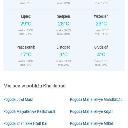
min. 6°C
min. 12°C
min. 17°C
Lipiec
Sierpień
Wrzesień
29°C
28°C
23°C
maks. 35°C
maks. 34°C
maks. 30°C
min. 21°C
min. 20°C
min. 15°C
Październik
Listopad
Grudzień
17°C
9°C
4°C
maks. 23°C
maks. 15°C
maks. 10°C
min. 9°C
min. 2°C
min. -3°C
Miejsca w pobliżu Khalīlābād
Pogoda Jowl Marz
Pogoda Maḩalleh-ye Mahdīābād
Pogoda Maḩalleh-ye Keshāvarzī
Pogoda Maḩalleh-ye Kūjān
Pogoda Shahrak-e Hādī Kal
Pogoda Maḩalleh-ye Mīlād