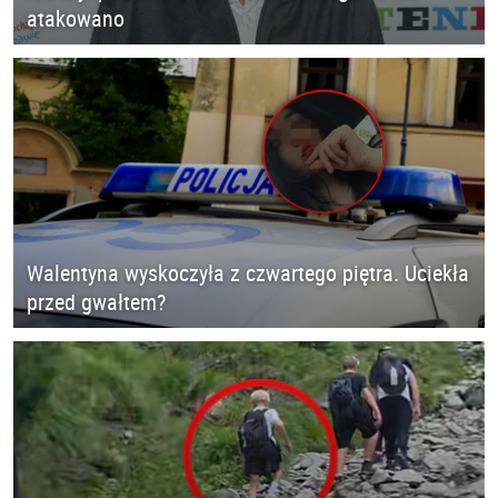
atakowano
Walentyna wyskoczyła z czwartego piętra. Uciekła
przed gwałtem?