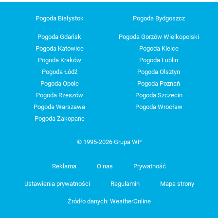
Pogoda Białystok
Pogoda Bydgoszcz
Pogoda Gdańsk
Pogoda Gorzów Wielkopolski
Pogoda Katowice
Pogoda Kielce
Pogoda Kraków
Pogoda Lublin
Pogoda Łódź
Pogoda Olsztyn
Pogoda Opole
Pogoda Poznań
Pogoda Rzeszów
Pogoda Szczecin
Pogoda Warszawa
Pogoda Wrocław
Pogoda Zakopane
© 1995-2026 Grupa WP
Reklama
O nas
Prywatność
Ustawienia prywatności
Regulamin
Mapa strony
Źródło danych: WeatherOnline