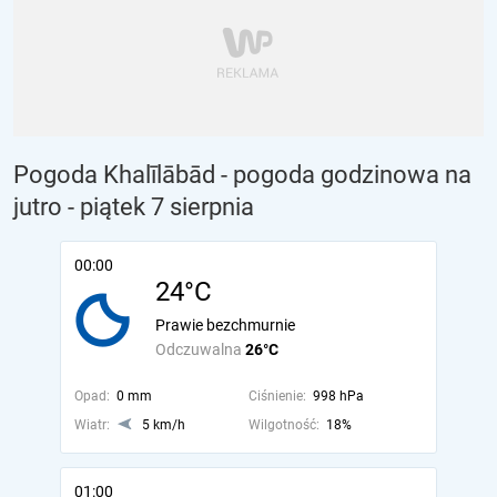
Pogoda Khalīlābād - pogoda godzinowa na
jutro
- piątek 7 sierpnia
00:00
24°C
Prawie bezchmurnie
Odczuwalna
26°C
Opad:
0 mm
Ciśnienie:
998 hPa
Wiatr:
5 km/h
Wilgotność:
18%
01:00