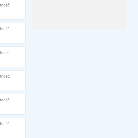
tność:
tność:
tność:
tność:
tność:
tność: