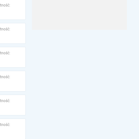
tność:
tność:
tność:
tność:
tność:
tność: