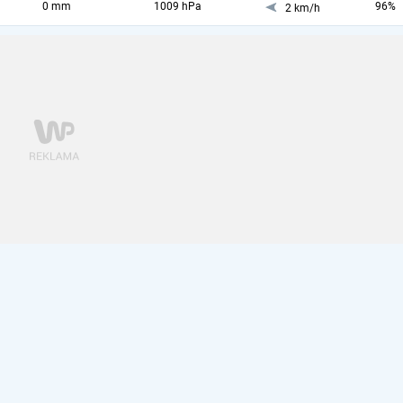
0 mm
1009 hPa
96%
2 km/h