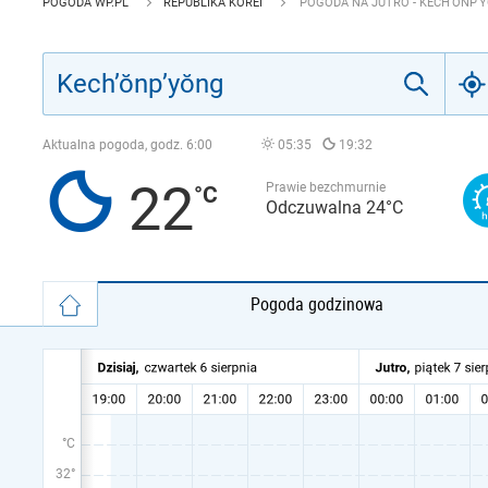
POGODA WP.PL
REPUBLIKA KOREI
POGODA NA JUTRO - KECH’ŎNP’
Aktualna pogoda, godz.
6:00
05:35
19:32
22
Prawie bezchmurnie
Odczuwalna 24°C
Pogoda godzinowa
°C
32°