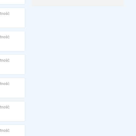
tność:
tność:
tność:
tność:
tność:
tność: