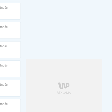
tność:
tność:
tność:
tność:
tność:
tność: