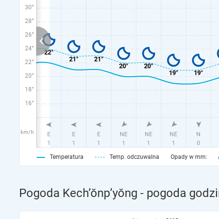
30°
28°
26°
24°
22°
20°
18°
16°
km/h
Temperatura
Temp. odczuwalna
Opady w mm:
Pogoda Kech’ŏnp’yŏng - pogoda godzi