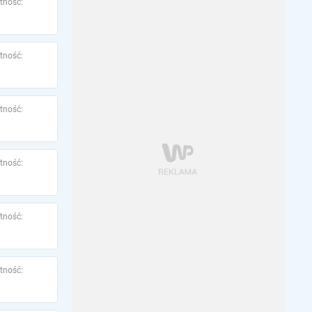
tność:
tność:
tność:
tność:
tność:
tność: