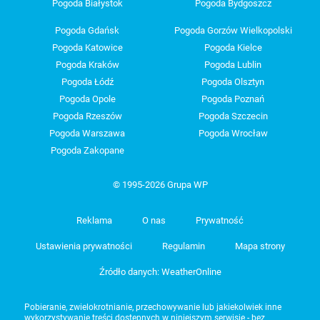
Pogoda Białystok
Pogoda Bydgoszcz
Pogoda Gdańsk
Pogoda Gorzów Wielkopolski
Pogoda Katowice
Pogoda Kielce
Pogoda Kraków
Pogoda Lublin
Pogoda Łódź
Pogoda Olsztyn
Pogoda Opole
Pogoda Poznań
Pogoda Rzeszów
Pogoda Szczecin
Pogoda Warszawa
Pogoda Wrocław
Pogoda Zakopane
© 1995-2026 Grupa WP
Reklama
O nas
Prywatność
Ustawienia prywatności
Regulamin
Mapa strony
Źródło danych: WeatherOnline
Pobieranie, zwielokrotnianie, przechowywanie lub jakiekolwiek inne
wykorzystywanie treści dostępnych w niniejszym serwisie - bez