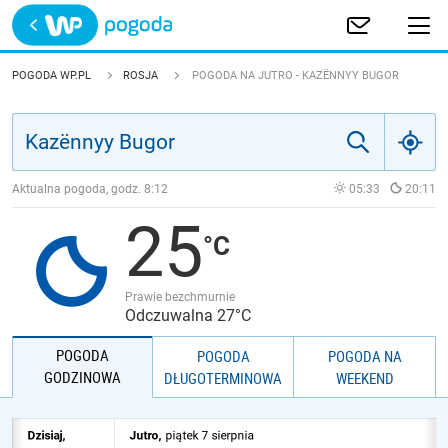
Trwa ładowanie
POLSKA
POGODA WP.PL
ROSJA
POGODA NA JUTRO - KAZËNNYY BUGOR
EUROPA
ŚWIAT
Aktualna pogoda, godz.
8:12
05:33
20:11
25
JAKOŚĆ POWIETRZA
Prawie bezchmurnie
Odczuwalna 27°C
POGODA
POGODA
POGODA NA
GODZINOWA
DŁUGOTERMINOWA
WEEKEND