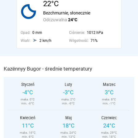
22°C
Bezchmurnie, słonecznie
Odczuwalna
24°C
Opad:
0 mm
Ciśnienie:
1012 hPa
Wiatr:
2 km/h
Wilgotność:
71%
Kazënnyy Bugor - średnie temperatury
Styczeń
Luty
Marzec
-4°C
-3°C
3°C
maks. 0°C
maks. 2°C
maks. 8°C
min. -6°C
min. -6°C
min. -1°C
Kwiecień
Maj
Czerwiec
11°C
18°C
24°C
maks. 16°C
maks. 24°C
maks. 29°C
min. 6°C
min. 13°C
min. 18°C