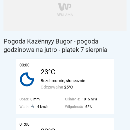
Pogoda Kazënnyy Bugor - pogoda
godzinowa na jutro
- piątek 7 sierpnia
00:00
23°C
Bezchmurnie, słonecznie
Odczuwalna
25°C
Opad:
0 mm
Ciśnienie:
1015 hPa
Wiatr:
4 km/h
Wilgotność:
62%
01:00