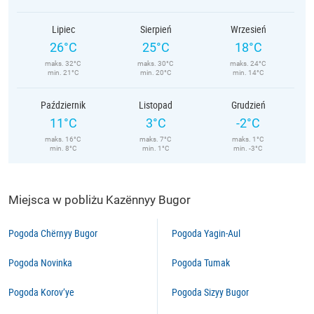
Lipiec
Sierpień
Wrzesień
26°C
25°C
18°C
maks. 32°C
maks. 30°C
maks. 24°C
min. 21°C
min. 20°C
min. 14°C
Październik
Listopad
Grudzień
11°C
3°C
-2°C
maks. 16°C
maks. 7°C
maks. 1°C
min. 8°C
min. 1°C
min. -3°C
Miejsca w pobliżu Kazënnyy Bugor
Pogoda Chërnyy Bugor
Pogoda Yagin-Aul
Pogoda Novinka
Pogoda Tumak
Pogoda Korov’ye
Pogoda Sizyy Bugor