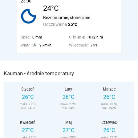
23:00
24°C
Bezchmurnie, słonecznie
Odczuwalna
25°C
Opad:
0 mm
Ciśnienie:
1012 hPa
Wiatr:
9 km/h
Wilgotność:
74%
Kauman - średnie temperatury
Styczeń
Luty
Marzec
26°C
26°C
26°C
maks. 27°C
maks. 27°C
maks. 28°C
min. 24°C
min. 24°C
min. 24°C
Kwiecień
Maj
Czerwiec
27°C
27°C
26°C
maks. 28°C
maks. 28°C
maks. 28°C