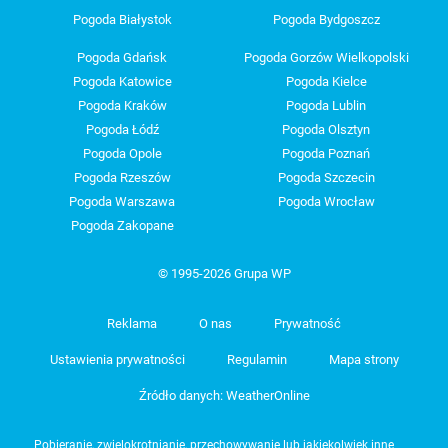
Pogoda Białystok
Pogoda Bydgoszcz
Pogoda Gdańsk
Pogoda Gorzów Wielkopolski
Pogoda Katowice
Pogoda Kielce
Pogoda Kraków
Pogoda Lublin
Pogoda Łódź
Pogoda Olsztyn
Pogoda Opole
Pogoda Poznań
Pogoda Rzeszów
Pogoda Szczecin
Pogoda Warszawa
Pogoda Wrocław
Pogoda Zakopane
© 1995-2026 Grupa WP
Reklama
O nas
Prywatność
Ustawienia prywatności
Regulamin
Mapa strony
Źródło danych: WeatherOnline
Pobieranie, zwielokrotnianie, przechowywanie lub jakiekolwiek inne