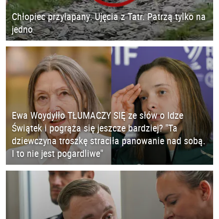
Chłopiec przyłapany. Ujęcia z Tatr. Patrzą tylko na
jedno
Ewa Woydyłło TŁUMACZY SIĘ ze słów o Idze
Świątek i pogrąża się jeszcze bardziej? "Ta
dziewczyna troszkę straciła panowanie nad sobą.
I to nie jest pogardliwe"