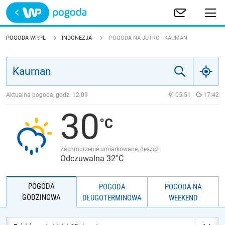
Trwa ładowanie
POLSKA
POGODA WP.PL
INDONEZJA
POGODA NA JUTRO - KAUMAN
EUROPA
ŚWIAT
Aktualna pogoda, godz.
12:09
05:51
17:42
30
JAKOŚĆ POWIETRZA
Zachmurzenie umiarkowane, deszcz
Odczuwalna 32°C
POGODA
POGODA
POGODA NA
GODZINOWA
DŁUGOTERMINOWA
WEEKEND