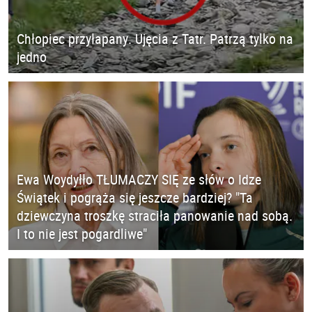
Chłopiec przyłapany. Ujęcia z Tatr. Patrzą tylko na
jedno
Ewa Woydyłło TŁUMACZY SIĘ ze słów o Idze
Świątek i pogrąża się jeszcze bardziej? "Ta
dziewczyna troszkę straciła panowanie nad sobą.
I to nie jest pogardliwe"