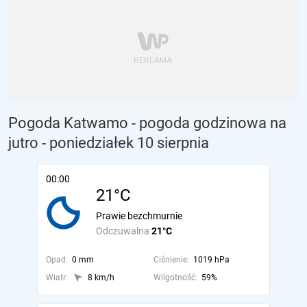
Pogoda Katwamo - pogoda godzinowa na
jutro
- poniedziałek 10 sierpnia
00:00
21°C
Prawie bezchmurnie
Odczuwalna
21°C
Opad:
0 mm
Ciśnienie:
1019 hPa
Wiatr:
8 km/h
Wilgotność:
59%