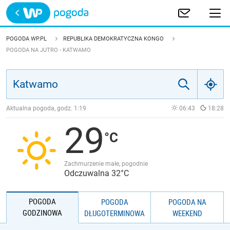
Trwa ładowanie
POLSKA
POGODA WP.PL
REPUBLIKA DEMOKRATYCZNA KONGO
POGODA NA JUTRO - KATWAMO
EUROPA
ŚWIAT
Aktualna pogoda, godz.
1:19
06:43
18:28
JAKOŚĆ POWIETRZA
29
Zachmurzenie małe, pogodnie
Odczuwalna 32°C
POGODA
POGODA
POGODA NA
GODZINOWA
DŁUGOTERMINOWA
WEEKEND