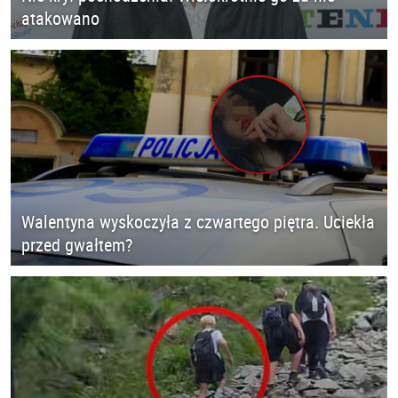
atakowano
Walentyna wyskoczyła z czwartego piętra. Uciekła
przed gwałtem?