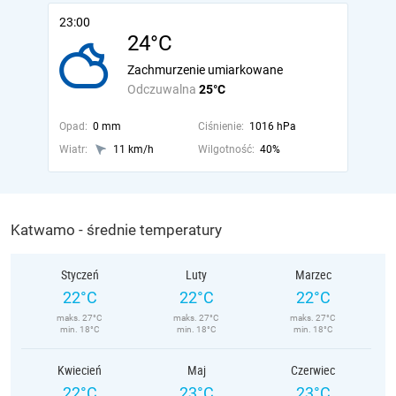
23:00
24°C
Zachmurzenie umiarkowane
Odczuwalna
25°C
Opad:
0 mm
Ciśnienie:
1016 hPa
Wiatr:
11 km/h
Wilgotność:
40%
Katwamo - średnie temperatury
Styczeń
Luty
Marzec
22°C
22°C
22°C
maks. 27°C
maks. 27°C
maks. 27°C
min. 18°C
min. 18°C
min. 18°C
Kwiecień
Maj
Czerwiec
22°C
23°C
23°C