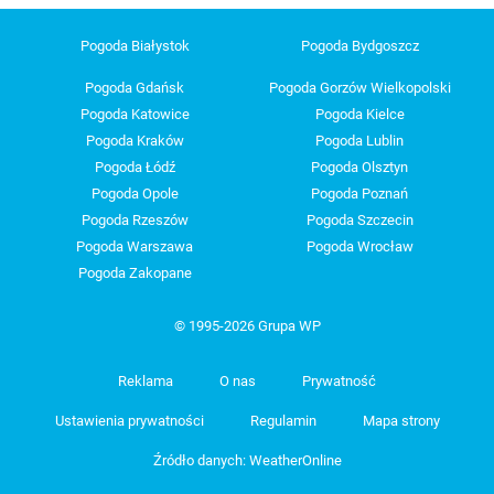
Pogoda Białystok
Pogoda Bydgoszcz
Pogoda Gdańsk
Pogoda Gorzów Wielkopolski
Pogoda Katowice
Pogoda Kielce
Pogoda Kraków
Pogoda Lublin
Pogoda Łódź
Pogoda Olsztyn
Pogoda Opole
Pogoda Poznań
Pogoda Rzeszów
Pogoda Szczecin
Pogoda Warszawa
Pogoda Wrocław
Pogoda Zakopane
© 1995-2026 Grupa WP
Reklama
O nas
Prywatność
Ustawienia prywatności
Regulamin
Mapa strony
Źródło danych: WeatherOnline