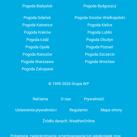
Pogoda Białystok
Pogoda Bydgoszcz
Pogoda Gdańsk
Pogoda Gorzów Wielkopolski
Pogoda Katowice
Pogoda Kielce
Pogoda Kraków
Pogoda Lublin
Pogoda Łódź
Pogoda Olsztyn
Pogoda Opole
Pogoda Poznań
Pogoda Rzeszów
Pogoda Szczecin
Pogoda Warszawa
Pogoda Wrocław
Pogoda Zakopane
© 1995-2026 Grupa WP
Reklama
O nas
Prywatność
Ustawienia prywatności
Regulamin
Mapa strony
Źródło danych: WeatherOnline
Pobieranie, zwielokrotnianie, przechowywanie lub jakiekolwiek inne