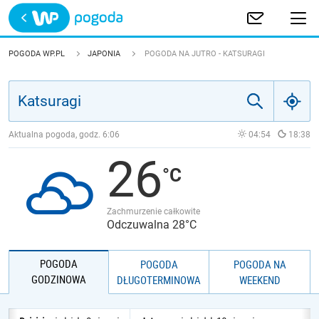
Trwa ładowanie
POLSKA
POGODA WP.PL
JAPONIA
POGODA NA JUTRO - KATSURAGI
EUROPA
ŚWIAT
Aktualna pogoda, godz.
6:06
04:54
18:38
26
JAKOŚĆ POWIETRZA
Zachmurzenie całkowite
Odczuwalna 28°C
POGODA
POGODA
POGODA NA
GODZINOWA
DŁUGOTERMINOWA
WEEKEND