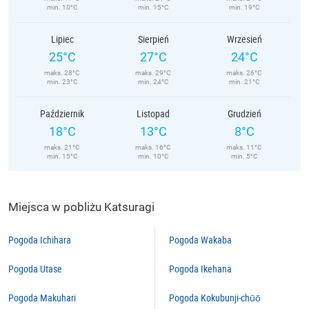
min. 10°C
min. 15°C
min. 19°C
Lipiec
Sierpień
Wrzesień
25°C
27°C
24°C
maks. 28°C
maks. 29°C
maks. 26°C
min. 23°C
min. 24°C
min. 21°C
Październik
Listopad
Grudzień
18°C
13°C
8°C
maks. 21°C
maks. 16°C
maks. 11°C
min. 15°C
min. 10°C
min. 5°C
Miejsca w pobliżu Katsuragi
Pogoda Ichihara
Pogoda Wakaba
Pogoda Utase
Pogoda Ikehana
Pogoda Makuhari
Pogoda Kokubunji-chūō