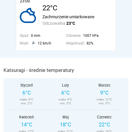
23:00
22°C
Zachmurzenie umiarkowane
Odczuwalna
23°C
Opad:
0 mm
Ciśnienie:
1007 hPa
Wiatr:
12 km/h
Wilgotność:
82%
Katsuragi - średnie temperatury
Styczeń
Luty
Marzec
6°C
6°C
9°C
maks. 9°C
maks. 9°C
maks. 12°C
min. 2°C
min. 2°C
min. 5°C
Kwiecień
Maj
Czerwiec
14°C
18°C
22°C
maks. 17°C
maks. 21°C
maks. 24°C