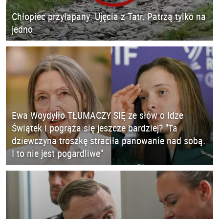
Chłopiec przyłapany. Ujęcia z Tatr. Patrzą tylko na
jedno
Ewa Woydyłło TŁUMACZY SIĘ ze słów o Idze
Świątek i pogrąża się jeszcze bardziej? "Ta
dziewczyna troszkę straciła panowanie nad sobą.
I to nie jest pogardliwe"