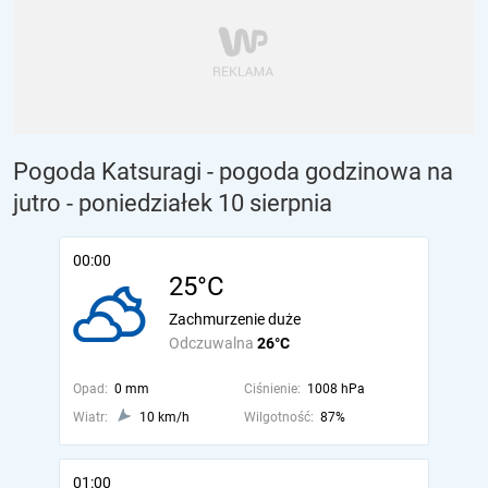
Pogoda Katsuragi - pogoda godzinowa na
jutro
- poniedziałek 10 sierpnia
00:00
25°C
Zachmurzenie duże
Odczuwalna
26°C
Opad:
0 mm
Ciśnienie:
1008 hPa
Wiatr:
10 km/h
Wilgotność:
87%
01:00