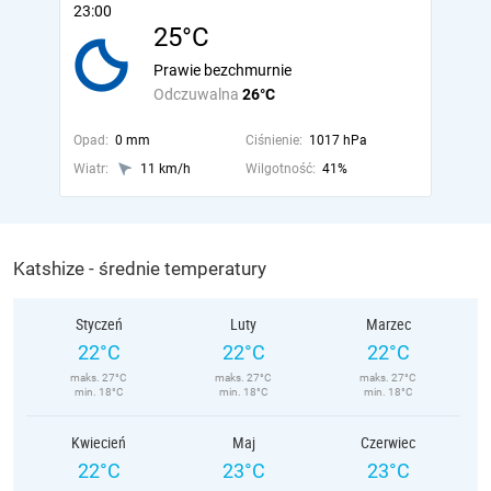
23:00
25°C
Prawie bezchmurnie
Odczuwalna
26°C
Opad:
0 mm
Ciśnienie:
1017 hPa
Wiatr:
11 km/h
Wilgotność:
41%
Katshize - średnie temperatury
Styczeń
Luty
Marzec
22°C
22°C
22°C
maks. 27°C
maks. 27°C
maks. 27°C
min. 18°C
min. 18°C
min. 18°C
Kwiecień
Maj
Czerwiec
22°C
23°C
23°C