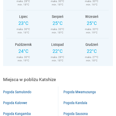
maks. 28°C
maks. 30°C
maks. 30°C
min. 18°C
min. 18°C
min. 16°C
Lipiec
Sierpień
Wrzesień
23°C
25°C
25°C
maks. 30°C
maks. 33°C
maks. 33°C
min. 16°C
min. 18°C
min. 19°C
Październik
Listopad
Grudzień
24°C
22°C
22°C
maks. 30°C
maks. 28°C
maks. 27°C
min. 19°C
min. 18°C
min. 18°C
Miejsca w pobliżu Katshize
Pogoda Samulondo
Pogoda Mwamusunga
Pogoda Kalovwe
Pogoda Kandala
Pogoda Kangamba
Pogoda Sausona