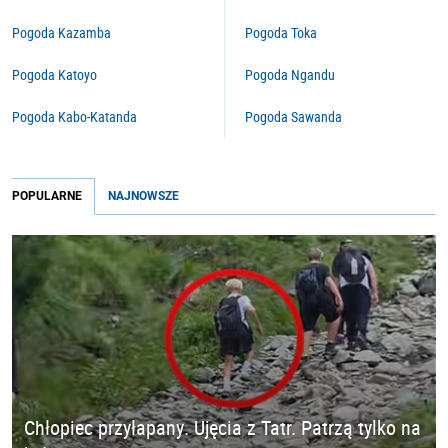
Pogoda Kazamba
Pogoda Toka
Pogoda Katoyo
Pogoda Ngandu
Pogoda Kabo-Katanda
Pogoda Sawanda
POPULARNE
NAJNOWSZE
Chłopiec przyłapany. Ujęcia z Tatr. Patrzą tylko na