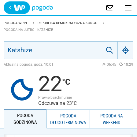
Trwa ładowanie
POLSKA
POGODA WP.PL
REPUBLIKA DEMOKRATYCZNA KONGO
POGODA NA JUTRO - KATSHIZE
EUROPA
ŚWIAT
Aktualna pogoda, godz.
10:01
06:45
18:29
JAKOŚĆ POWIETRZA
22
Prawie bezchmurnie
Odczuwalna 23°C
POGODA
POGODA
POGODA NA
GODZINOWA
DŁUGOTERMINOWA
WEEKEND