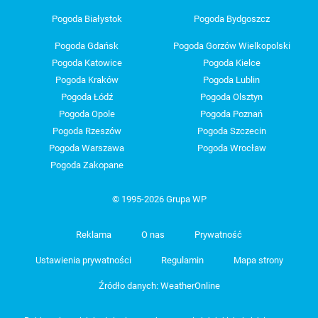
Pogoda Białystok
Pogoda Bydgoszcz
Pogoda Gdańsk
Pogoda Gorzów Wielkopolski
Pogoda Katowice
Pogoda Kielce
Pogoda Kraków
Pogoda Lublin
Pogoda Łódź
Pogoda Olsztyn
Pogoda Opole
Pogoda Poznań
Pogoda Rzeszów
Pogoda Szczecin
Pogoda Warszawa
Pogoda Wrocław
Pogoda Zakopane
© 1995-2026 Grupa WP
Reklama
O nas
Prywatność
Ustawienia prywatności
Regulamin
Mapa strony
Źródło danych: WeatherOnline