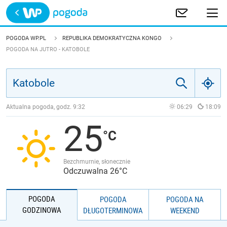
Trwa ładowanie
POLSKA
POGODA WP.PL
REPUBLIKA DEMOKRATYCZNA KONGO
POGODA NA JUTRO - KATOBOLE
EUROPA
ŚWIAT
Aktualna pogoda, godz.
9:32
06:29
18:09
JAKOŚĆ POWIETRZA
25
Bezchmurnie, słonecznie
Odczuwalna 26°C
POGODA
POGODA
POGODA NA
GODZINOWA
DŁUGOTERMINOWA
WEEKEND