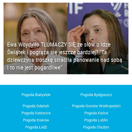
Ewa Woydyłło TŁUMACZY SIĘ ze słów o Idze
Świątek i pogrąża się jeszcze bardziej? "Ta
dziewczyna troszkę straciła panowanie nad sobą.
I to nie jest pogardliwe"
Pogoda Białystok
Pogoda Bydgoszcz
Pogoda Gdańsk
Pogoda Gorzów Wielkopolski
Pogoda Katowice
Pogoda Kielce
Pogoda Kraków
Pogoda Lublin
Pogoda Łódź
Pogoda Olsztyn