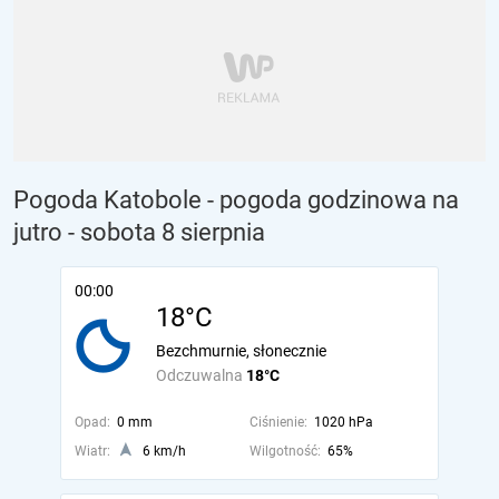
Pogoda Katobole - pogoda godzinowa na
jutro
- sobota 8 sierpnia
00:00
18°C
Bezchmurnie, słonecznie
Odczuwalna
18°C
Opad:
0 mm
Ciśnienie:
1020 hPa
Wiatr:
6 km/h
Wilgotność:
65%