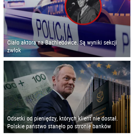
Ciało aktora na Bachledówce. Są wyniki sekcji
zwłok
Odsetki od pieniędzy, których klient nie dostał.
Polskie państwo stanęło po stronie banków