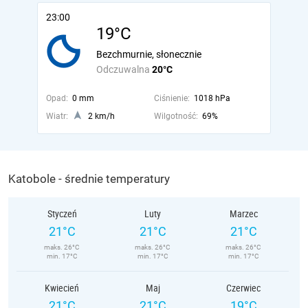
23:00
19°C
Bezchmurnie, słonecznie
Odczuwalna
20°C
Opad:
0 mm
Ciśnienie:
1018 hPa
Wiatr:
2 km/h
Wilgotność:
69%
Katobole - średnie temperatury
Styczeń
Luty
Marzec
21°C
21°C
21°C
maks. 26°C
maks. 26°C
maks. 26°C
min. 17°C
min. 17°C
min. 17°C
Kwiecień
Maj
Czerwiec
21°C
21°C
19°C