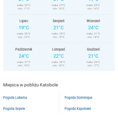
maks. 26°C
maks. 27°C
maks. 26°C
min. 17°C
min. 16°C
min. 14°C
Lipiec
Sierpień
Wrzesień
19°C
21°C
24°C
maks. 26°C
maks. 29°C
maks. 31°C
min. 13°C
min. 15°C
min. 18°C
Październik
Listopad
Grudzień
24°C
22°C
21°C
maks. 31°C
maks. 28°C
maks. 26°C
min. 19°C
min. 18°C
min. 17°C
Miejsca w pobliżu Katobole
Pogoda Lukama
Pogoda Dominique
Pogoda Sepele
Pogoda Kapolowe