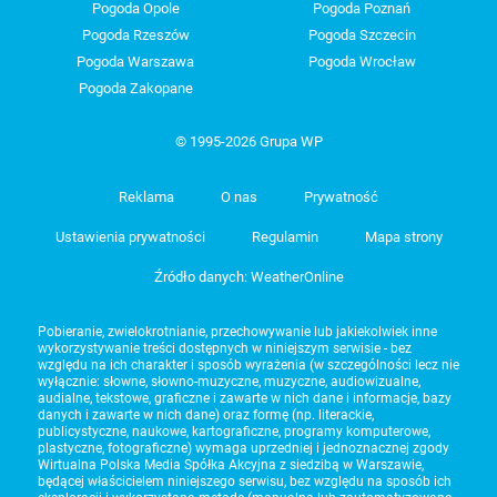
Pogoda Opole
Pogoda Poznań
Pogoda Rzeszów
Pogoda Szczecin
Pogoda Warszawa
Pogoda Wrocław
Pogoda Zakopane
© 1995-2026 Grupa WP
Reklama
O nas
Prywatność
Ustawienia prywatności
Regulamin
Mapa strony
Źródło danych: WeatherOnline
Pobieranie, zwielokrotnianie, przechowywanie lub jakiekolwiek inne
wykorzystywanie treści dostępnych w niniejszym serwisie - bez
względu na ich charakter i sposób wyrażenia (w szczególności lecz nie
wyłącznie: słowne, słowno-muzyczne, muzyczne, audiowizualne,
audialne, tekstowe, graficzne i zawarte w nich dane i informacje, bazy
danych i zawarte w nich dane) oraz formę (np. literackie,
publicystyczne, naukowe, kartograficzne, programy komputerowe,
plastyczne, fotograficzne) wymaga uprzedniej i jednoznacznej zgody
Wirtualna Polska Media Spółka Akcyjna z siedzibą w Warszawie,
będącej właścicielem niniejszego serwisu, bez względu na sposób ich