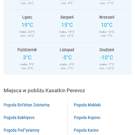
min. -2°C
min. 5°C
min. 11°C
Lipiec
Sierpień
Wrzesień
19°C
15°C
10°C
maks. 23°C
maks. 19°C
maks. 13°C
min. 14°C
min. 12°C
min. 7°C
Październik
Listopad
Grudzień
3°C
-5°C
-10°C
maks. 5°C
maks. -3°C
maks. -7°C
min. 0°C
min. -7°C
min. -12°C
Miejsca w pobliżu Kasatkin Perevoz
Pogoda Bol’shiye Zolotartsy
Pogoda Maklaki
Pogoda Bakhiyevo
Pogoda Kopovo
Pogoda Pod”yelantsy
Pogoda Karino