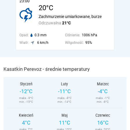
23:00
20°C
Zachmurzenie umiarkowane, burze
Odczuwalna
21°C
Opad:
0.3 mm
Ciśnienie:
1006 hPa
Wiatr:
6 km/h
Wilgotność:
95%
Kasatkin Perevoz - średnie temperatury
Styczeń
Luty
Marzec
-12°C
-11°C
-4°C
maks. -9°C
maks. -8°C
maks. -1°C
min. -15°C
min. -14°C
min. -8°C
Kwiecień
Maj
Czerwiec
4°C
11°C
16°C
maks. 7°C
maks. 15°C
maks. 20°C