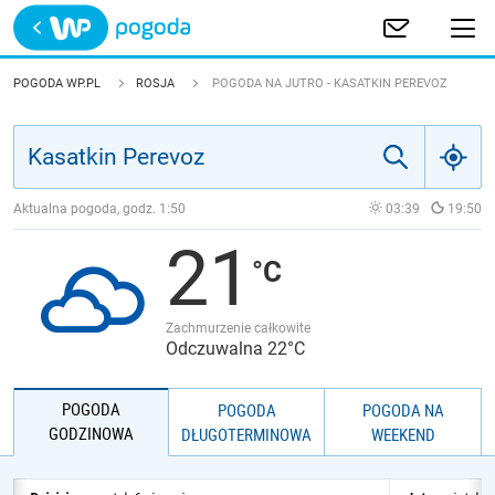
Trwa ładowanie
POLSKA
POGODA WP.PL
ROSJA
POGODA NA JUTRO - KASATKIN PEREVOZ
EUROPA
ŚWIAT
Aktualna pogoda, godz.
1:50
03:39
19:50
21
JAKOŚĆ POWIETRZA
Zachmurzenie całkowite
Odczuwalna 22°C
POGODA
POGODA
POGODA NA
GODZINOWA
DŁUGOTERMINOWA
WEEKEND