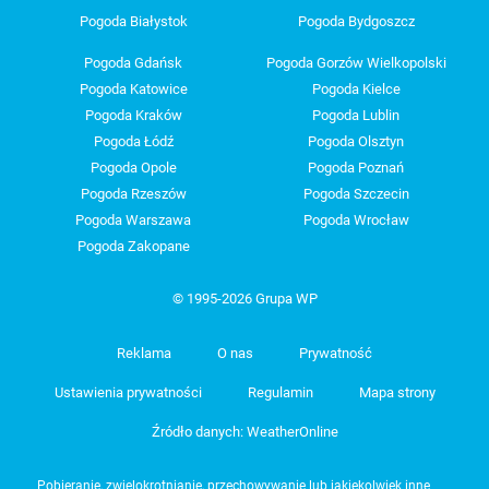
Pogoda Białystok
Pogoda Bydgoszcz
Pogoda Gdańsk
Pogoda Gorzów Wielkopolski
Pogoda Katowice
Pogoda Kielce
Pogoda Kraków
Pogoda Lublin
Pogoda Łódź
Pogoda Olsztyn
Pogoda Opole
Pogoda Poznań
Pogoda Rzeszów
Pogoda Szczecin
Pogoda Warszawa
Pogoda Wrocław
Pogoda Zakopane
© 1995-2026 Grupa WP
Reklama
O nas
Prywatność
Ustawienia prywatności
Regulamin
Mapa strony
Źródło danych: WeatherOnline
Pobieranie, zwielokrotnianie, przechowywanie lub jakiekolwiek inne