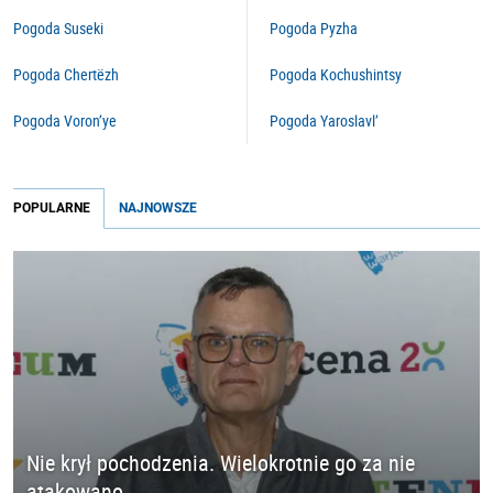
Pogoda Suseki
Pogoda Pyzha
Pogoda Chertëzh
Pogoda Kochushintsy
Pogoda Voron’ye
Pogoda Yaroslavl’
POPULARNE
NAJNOWSZE
Nie krył pochodzenia. Wielokrotnie go za nie
atakowano