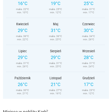
16°C
19°C
25°C
maks. 22°C
maks. 25°C
maks. 31°C
min. 10°C
min. 12°C
min. 17°C
Kwiecień
Maj
Czerwiec
29°C
31°C
30°C
maks. 36°C
maks. 36°C
maks. 34°C
min. 22°C
min. 25°C
min. 26°C
Lipiec
Sierpień
Wrzesień
29°C
29°C
28°C
maks. 31°C
maks. 31°C
maks. 31°C
min. 26°C
min. 25°C
min. 24°C
Październik
Listopad
Grudzień
26°C
21°C
17°C
maks. 30°C
maks. 27°C
maks. 23°C
min. 21°C
min. 16°C
min. 12°C
Miejsca w pobliżu Karki̇̄