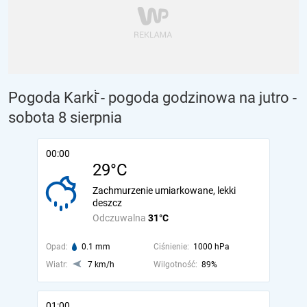
Pogoda Karki̇̄ - pogoda godzinowa na jutro
-
sobota 8 sierpnia
00:00
29°C
Zachmurzenie umiarkowane, lekki
deszcz
Odczuwalna
31°C
Opad:
0.1 mm
Ciśnienie:
1000 hPa
Wiatr:
7 km/h
Wilgotność:
89%
01:00