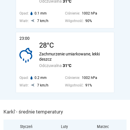
Odczuwalna
31°C
Opad:
0.1 mm
Ciśnienie:
1002 hPa
Wiatr:
7 km/h
Wilgotność:
90%
23:00
28°C
Zachmurzenie umiarkowane, lekki
deszcz
Odczuwalna
31°C
Opad:
0.2 mm
Ciśnienie:
1002 hPa
Wiatr:
7 km/h
Wilgotność:
91%
Karki̇̄ - średnie temperatury
Styczeń
Luty
Marzec