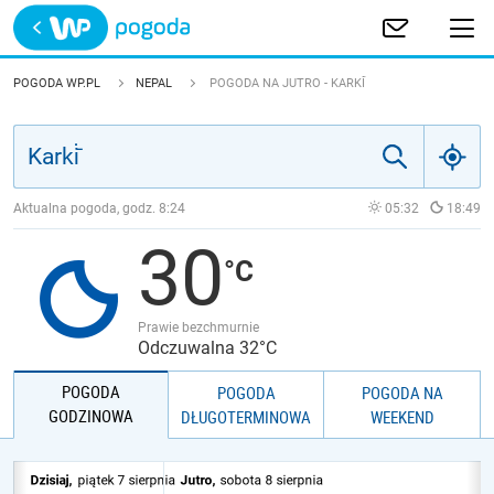
Trwa ładowanie
POLSKA
POGODA WP.PL
NEPAL
POGODA NA JUTRO - KARKİ̄
EUROPA
ŚWIAT
Aktualna pogoda, godz.
8:24
05:32
18:49
30
JAKOŚĆ POWIETRZA
Prawie bezchmurnie
Odczuwalna 32°C
POGODA
POGODA
POGODA NA
GODZINOWA
DŁUGOTERMINOWA
WEEKEND