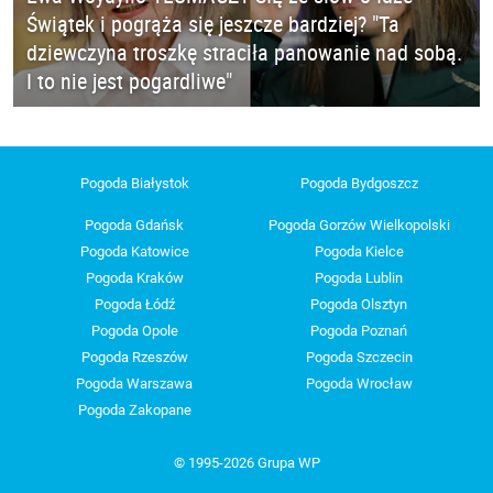
Świątek i pogrąża się jeszcze bardziej? "Ta
dziewczyna troszkę straciła panowanie nad sobą.
I to nie jest pogardliwe"
Pogoda Białystok
Pogoda Bydgoszcz
Pogoda Gdańsk
Pogoda Gorzów Wielkopolski
Pogoda Katowice
Pogoda Kielce
Pogoda Kraków
Pogoda Lublin
Pogoda Łódź
Pogoda Olsztyn
Pogoda Opole
Pogoda Poznań
Pogoda Rzeszów
Pogoda Szczecin
Pogoda Warszawa
Pogoda Wrocław
Pogoda Zakopane
© 1995-2026 Grupa WP