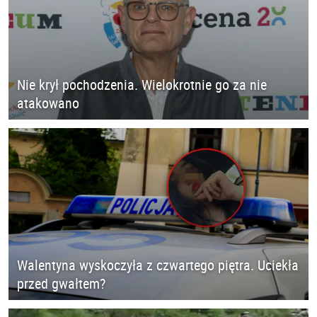
Nie krył pochodzenia. Wielokrotnie go za nie
atakowano
Walentyna wyskoczyła z czwartego piętra. Uciekła
przed gwałtem?