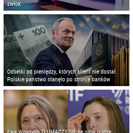
zwłok
Odsetki od pieniędzy, których klient nie dostał.
Polskie państwo stanęło po stronie banków
Ewa Woydyłło TŁUMACZY SIĘ ze słów o Idze