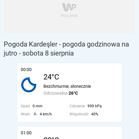
Pogoda Kardeşler - pogoda godzinowa na
jutro
- sobota 8 sierpnia
00:00
24°C
Bezchmurnie, słonecznie
Odczuwalna
26°C
Opad:
0 mm
Ciśnienie:
999 hPa
Wiatr:
4 km/h
Wilgotność:
40%
01:00