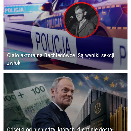
Ciało aktora na Bachledówce. Są wyniki sekcji
zwłok
Odsetki od pieniędzy, których klient nie dostał.