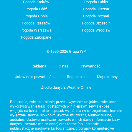
Pogoda Kraków
Pogoda Lublin
Pogoda Łódź
Pogoda Olsztyn
Pogoda Opole
Pogoda Poznań
Pogoda Rzeszów
Pogoda Szczecin
Pogoda Warszawa
Pogoda Wrocław
Pogoda Zakopane
© 1995-2026 Grupa WP
Reklama
O nas
Prywatność
Ustawienia prywatności
Regulamin
Mapa strony
Źródło danych: WeatherOnline
Pobieranie, zwielokrotnianie, przechowywanie lub jakiekolwiek inne
wykorzystywanie treści dostępnych w niniejszym serwisie - bez
względu na ich charakter i sposób wyrażenia (w szczególności lecz nie
wyłącznie: słowne, słowno-muzyczne, muzyczne, audiowizualne,
audialne, tekstowe, graficzne i zawarte w nich dane i informacje, bazy
danych i zawarte w nich dane) oraz formę (np. literackie,
publicystyczne, naukowe, kartograficzne, programy komputerowe,