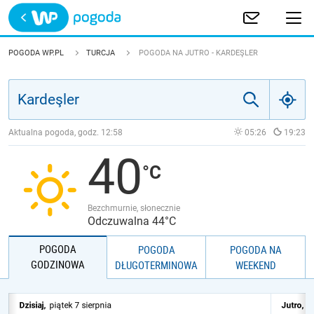
Trwa ładowanie
POLSKA
POGODA WP.PL
TURCJA
POGODA NA JUTRO - KARDEŞLER
EUROPA
ŚWIAT
Aktualna pogoda, godz.
12:58
05:26
19:23
40
JAKOŚĆ POWIETRZA
Bezchmurnie, słonecznie
Odczuwalna 44°C
POGODA
POGODA
POGODA NA
GODZINOWA
DŁUGOTERMINOWA
WEEKEND