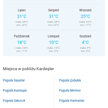
Lipiec
Sierpień
Wrzesień
31°C
31°C
25°C
maks. 38°C
maks. 38°C
maks. 32°C
min. 22°C
min. 22°C
min. 17°C
Październik
Listopad
Grudzień
18°C
10°C
4°C
maks. 24°C
maks. 15°C
maks. 9°C
min. 11°C
min. 4°C
min. 0°C
Miejsca w pobliżu Kardeşler
Pogoda Sayarlar
Pogoda Çubuklu
Pogoda Kumluçat
Pogoda Mermer
Pogoda Sakızcık
Pogoda Harmanlar