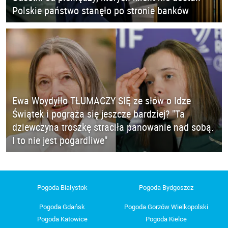
Polskie państwo stanęło po stronie banków
Ewa Woydyłło TŁUMACZY SIĘ ze słów o Idze
Świątek i pogrąża się jeszcze bardziej? "Ta
dziewczyna troszkę straciła panowanie nad sobą.
I to nie jest pogardliwe"
Pogoda Białystok
Pogoda Bydgoszcz
Pogoda Gdańsk
Pogoda Gorzów Wielkopolski
Pogoda Katowice
Pogoda Kielce