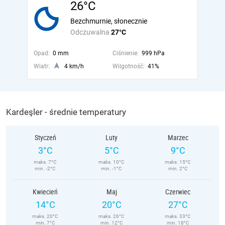
26°C
Bezchmurnie, słonecznie
Odczuwalna
27°C
Opad:
0 mm
Ciśnienie:
999 hPa
Wiatr:
4 km/h
Wilgotność:
41%
Kardeşler - średnie temperatury
Styczeń
Luty
Marzec
3°C
5°C
9°C
maks. 7°C
maks. 10°C
maks. 15°C
min. -2°C
min. -1°C
min. 2°C
Kwiecień
Maj
Czerwiec
14°C
20°C
27°C
maks. 20°C
maks. 26°C
maks. 33°C
min. 7°C
min. 12°C
min. 18°C