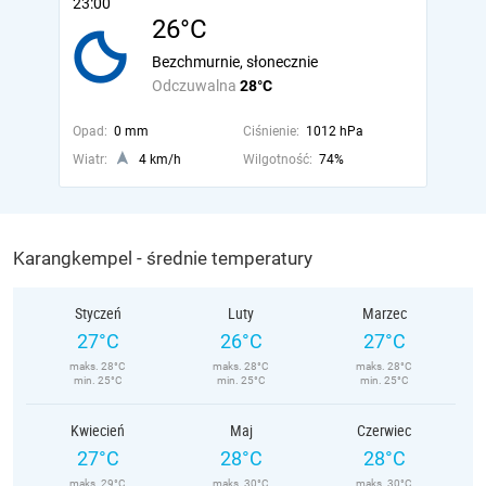
23:00
26°C
Bezchmurnie, słonecznie
Odczuwalna
28°C
Opad:
0 mm
Ciśnienie:
1012 hPa
Wiatr:
4 km/h
Wilgotność:
74%
Karangkempel - średnie temperatury
Styczeń
Luty
Marzec
27°C
26°C
27°C
maks. 28°C
maks. 28°C
maks. 28°C
min. 25°C
min. 25°C
min. 25°C
Kwiecień
Maj
Czerwiec
27°C
28°C
28°C
maks. 29°C
maks. 30°C
maks. 30°C