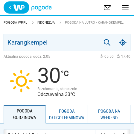
Trwa ładowanie
POLSKA
POGODA WP.PL
INDONEZJA
POGODA NA JUTRO - KARANGKEMPEL
EUROPA
ŚWIAT
Aktualna pogoda, godz.
2:05
05:50
17:40
30
JAKOŚĆ POWIETRZA
Bezchmurnie, słonecznie
Odczuwalna 33°C
POGODA
POGODA
POGODA NA
GODZINOWA
DŁUGOTERMINOWA
WEEKEND