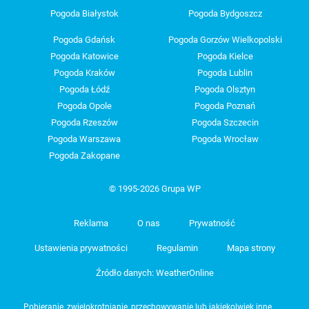
Pogoda Białystok
Pogoda Bydgoszcz
Pogoda Gdańsk
Pogoda Gorzów Wielkopolski
Pogoda Katowice
Pogoda Kielce
Pogoda Kraków
Pogoda Lublin
Pogoda Łódź
Pogoda Olsztyn
Pogoda Opole
Pogoda Poznań
Pogoda Rzeszów
Pogoda Szczecin
Pogoda Warszawa
Pogoda Wrocław
Pogoda Zakopane
© 1995-2026 Grupa WP
Reklama
O nas
Prywatność
Ustawienia prywatności
Regulamin
Mapa strony
Źródło danych: WeatherOnline
Pobieranie, zwielokrotnianie, przechowywanie lub jakiekolwiek inne