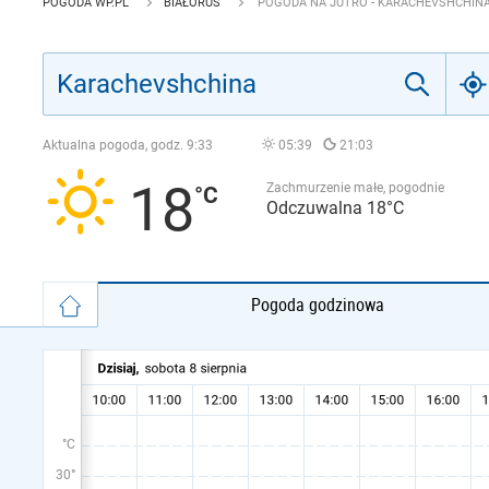
POGODA WP.PL
BIAŁORUŚ
POGODA NA JUTRO - KARACHEVSHCHIN
Aktualna pogoda, godz.
9:33
05:39
21:03
18
Zachmurzenie małe, pogodnie
Odczuwalna 18°C
Pogoda godzinowa
°C
30°