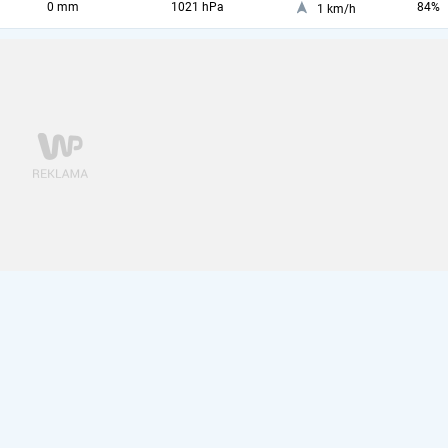
0 mm
1021 hPa
84%
1 km/h