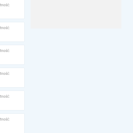
tność:
tność:
tność:
tność:
tność:
tność: