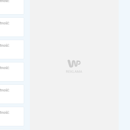
tność:
tność:
tność:
tność:
tność:
tność: