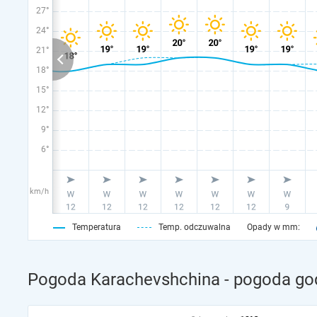
27°
24°
21°
18°
15°
12°
9°
6°
km/h
Temperatura
Temp. odczuwalna
Opady w mm:
Pogoda Karachevshchina - pogoda god