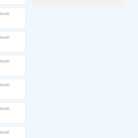
tność:
tność:
tność:
tność:
tność:
tność: