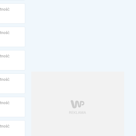
tność:
tność:
tność:
tność:
tność:
tność: