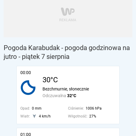
Pogoda Karabudak - pogoda godzinowa na
jutro
- piątek 7 sierpnia
00:00
30°C
Bezchmurnie, słonecznie
Odczuwalna
32°C
Opad:
0 mm
Ciśnienie:
1006 hPa
Wiatr:
4 km/h
Wilgotność:
27%
01:00