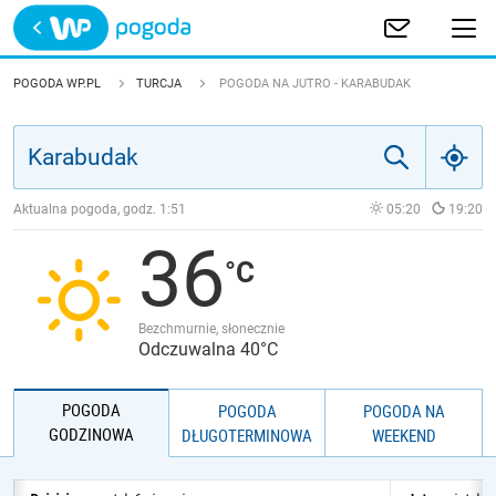
Trwa ładowanie
POLSKA
POGODA WP.PL
TURCJA
POGODA NA JUTRO - KARABUDAK
EUROPA
ŚWIAT
Aktualna pogoda, godz.
1:51
05:20
19:20
36
JAKOŚĆ POWIETRZA
Bezchmurnie, słonecznie
Odczuwalna 40°C
POGODA
POGODA
POGODA NA
GODZINOWA
DŁUGOTERMINOWA
WEEKEND