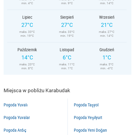
min. 4°C
min. 9°C
min. 14°C
Lipiec
Sierpień
Wrzesień
27°C
27°C
21°C
maks. 33°C
maks. 33°C
maks. 27°C
min. 19°C
min. 19°C
min. 14°C
Październik
Listopad
Grudzień
14°C
6°C
1°C
maks. 20°C
maks. 11°C
maks. 5°C
min. 8°C
min. 1°C
min. -4°C
Miejsca w pobliżu Karabudak
Pogoda Yuvalı
Pogoda Taşyol
Pogoda Yuvalar
Pogoda Yeşilyurt
Pogoda Ardıç
Pogoda Yeni Doğan