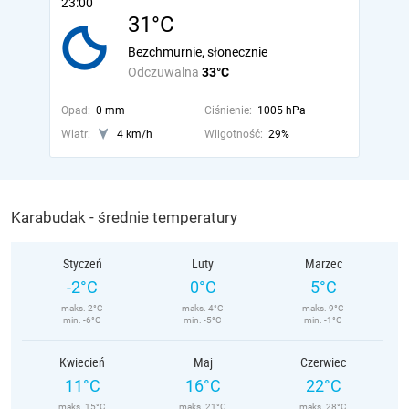
23:00
31°C
Bezchmurnie, słonecznie
Odczuwalna
33°C
Opad:
0 mm
Ciśnienie:
1005 hPa
Wiatr:
4 km/h
Wilgotność:
29%
Karabudak - średnie temperatury
Styczeń
Luty
Marzec
-2°C
0°C
5°C
maks. 2°C
maks. 4°C
maks. 9°C
min. -6°C
min. -5°C
min. -1°C
Kwiecień
Maj
Czerwiec
11°C
16°C
22°C
maks. 15°C
maks. 21°C
maks. 28°C