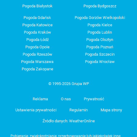
Pogoda Białystok
Pogoda Bydgoszcz
Pogoda Gdańsk
Pogoda Gorzów Wielkopolski
Pogoda Katowice
Pogoda Kielce
Pogoda Kraków
Pogoda Lublin
Pogoda Łódź
Pogoda Olsztyn
Pogoda Opole
Pogoda Poznań
Pogoda Rzeszów
Pogoda Szczecin
Pogoda Warszawa
Pogoda Wrocław
Pogoda Zakopane
© 1995-2026 Grupa WP
Reklama
O nas
Prywatność
Ustawienia prywatności
Regulamin
Mapa strony
Źródło danych: WeatherOnline
Pobieranie, zwielokrotnianie, przechowywanie lub jakiekolwiek inne