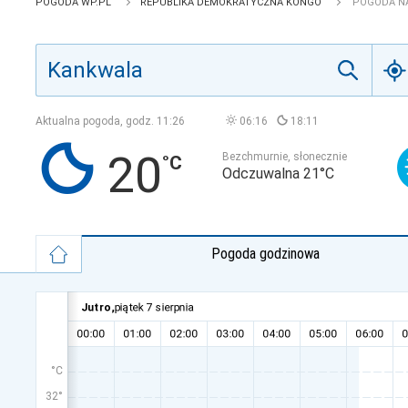
POGODA WP.PL
REPUBLIKA DEMOKRATYCZNA KONGO
POGODA NA
Aktualna pogoda, godz.
11:26
06:16
18:11
20
Bezchmurnie, słonecznie
Odczuwalna 21°C
Pogoda godzinowa
°C
32°