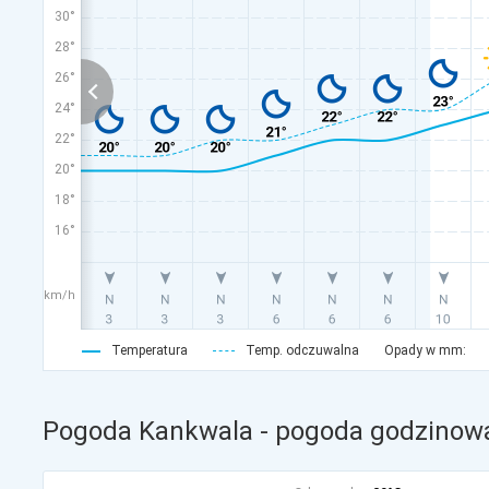
30°
28°
26°
24°
22°
20°
18°
16°
km/h
Temperatura
Temp. odczuwalna
Opady w mm:
Pogoda Kankwala - pogoda godzinowa