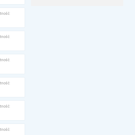
tność:
tność:
tność:
tność:
tność:
tność: