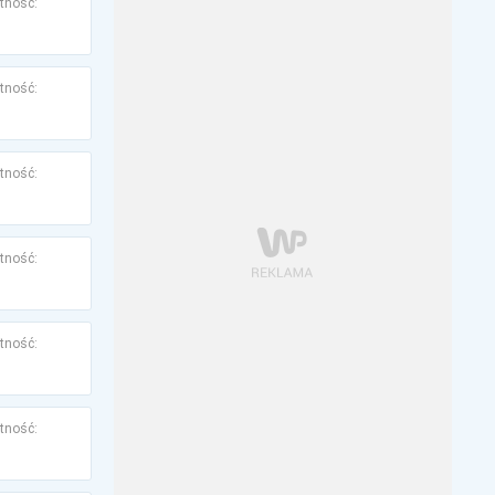
tność:
tność:
tność:
tność:
tność:
tność: