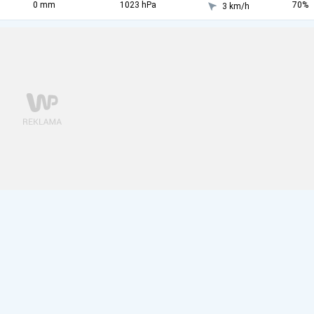
0 mm
1023 hPa
70%
3 km/h