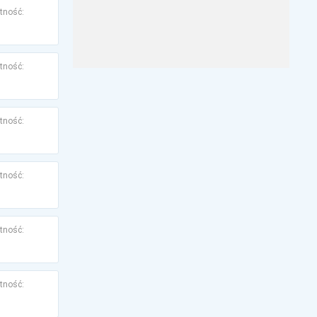
tność:
tność:
tność:
tność:
tność:
tność: