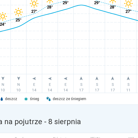
deszcz
śnieg
deszcz ze śniegiem
 na pojutrze
- 8 sierpnia