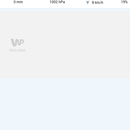
0 mm
1002 hPa
19%
8 km/h