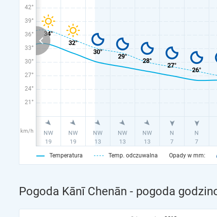
42°
39°
36°
33°
30°
27°
24°
21°
km/h
Temperatura
Temp. odczuwalna
Opady w mm:
Pogoda Kānī Chenān - pogoda godzino