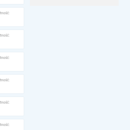
tność:
tność:
tność:
tność:
tność:
tność: