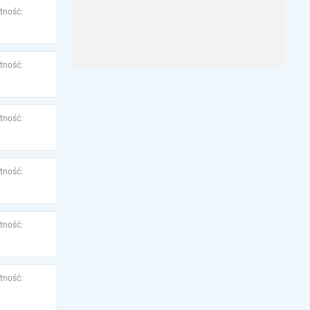
tność:
tność:
tność:
tność:
tność:
tność: