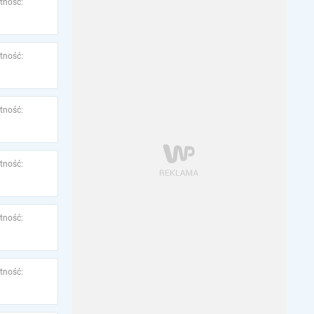
tność:
tność:
tność:
tność:
tność:
tność: