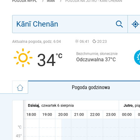
POGODA WP.PL
IRAN
POGODA NA JUTRO - KĀNĪ CHENĀN
Aktualna pogoda, godz.
6:04
06:41
20:23
34
Bezchmurnie, słonecznie
Odczuwalna 37°C
Pogoda godzinowa
°C
45°