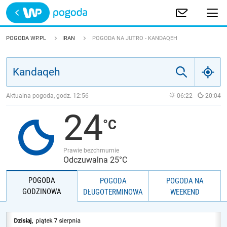
Trwa ładowanie
POLSKA
POGODA WP.PL
IRAN
POGODA NA JUTRO - KANDAQEH
EUROPA
ŚWIAT
Aktualna pogoda, godz.
12:56
06:22
20:04
24
JAKOŚĆ POWIETRZA
Prawie bezchmurnie
Odczuwalna 25°C
POGODA
POGODA
POGODA NA
GODZINOWA
DŁUGOTERMINOWA
WEEKEND