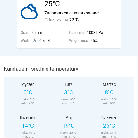
25°C
Zachmurzenie umiarkowane
Odczuwalna
27°C
Opad:
0 mm
Ciśnienie:
1003 hPa
Wiatr:
6 km/h
Wilgotność:
25%
Kandaqeh - średnie temperatury
Styczeń
Luty
Marzec
0°C
3°C
8°C
maks. 5°C
maks. 8°C
maks. 13°C
min. -6°C
min. -4°C
min. 0°C
Kwiecień
Maj
Czerwiec
14°C
19°C
25°C
maks. 19°C
maks. 25°C
maks. 31°C
min. 6°C
min. 11°C
min. 16°C