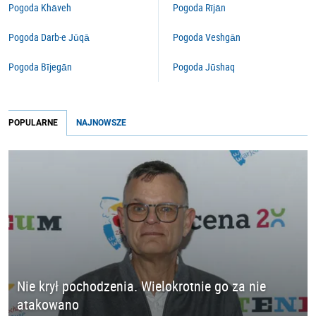
Pogoda Khāveh
Pogoda Rījān
Pogoda Darb-e Jūqā
Pogoda Veshgān
Pogoda Bījegān
Pogoda Jūshaq
POPULARNE
NAJNOWSZE
Nie krył pochodzenia. Wielokrotnie go za nie
atakowano