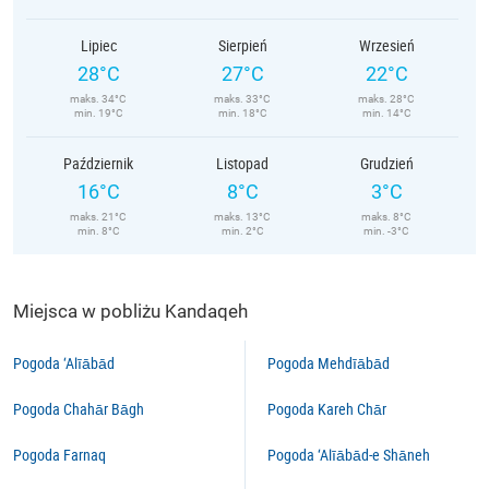
Lipiec
Sierpień
Wrzesień
28°C
27°C
22°C
maks. 34°C
maks. 33°C
maks. 28°C
min. 19°C
min. 18°C
min. 14°C
Październik
Listopad
Grudzień
16°C
8°C
3°C
maks. 21°C
maks. 13°C
maks. 8°C
min. 8°C
min. 2°C
min. -3°C
Miejsca w pobliżu Kandaqeh
Pogoda ‘Alīābād
Pogoda Mehdīābād
Pogoda Chahār Bāgh
Pogoda Kareh Chār
Pogoda Farnaq
Pogoda ‘Alīābād-e Shāneh