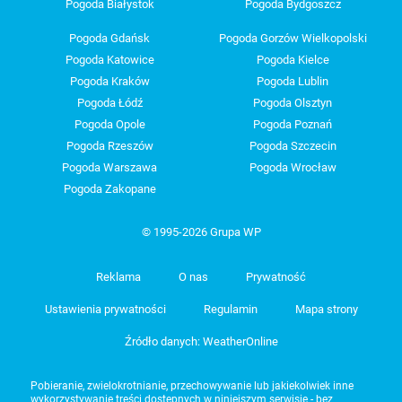
Pogoda Białystok
Pogoda Bydgoszcz
Pogoda Gdańsk
Pogoda Gorzów Wielkopolski
Pogoda Katowice
Pogoda Kielce
Pogoda Kraków
Pogoda Lublin
Pogoda Łódź
Pogoda Olsztyn
Pogoda Opole
Pogoda Poznań
Pogoda Rzeszów
Pogoda Szczecin
Pogoda Warszawa
Pogoda Wrocław
Pogoda Zakopane
© 1995-2026 Grupa WP
Reklama
O nas
Prywatność
Ustawienia prywatności
Regulamin
Mapa strony
Źródło danych: WeatherOnline
Pobieranie, zwielokrotnianie, przechowywanie lub jakiekolwiek inne
wykorzystywanie treści dostępnych w niniejszym serwisie - bez