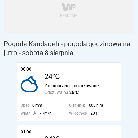
Pogoda Kandaqeh - pogoda godzinowa na
jutro
- sobota 8 sierpnia
00:00
24°C
Zachmurzenie umiarkowane
Odczuwalna
26°C
Opad:
0 mm
Ciśnienie:
1003 hPa
Wiatr:
7 km/h
Wilgotność:
20%
01:00