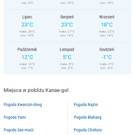
min. 4°C
min. 10°C
min. 15°C
Lipiec
Sierpień
Wrzesień
23°C
23°C
18°C
maks. 26°C
maks. 27°C
maks. 22°C
min. 19°C
min. 19°C
min. 14°C
Październik
Listopad
Grudzień
12°C
5°C
-1°C
maks. 16°C
maks. 9°C
maks. 2°C
min. 7°C
min. 0°C
min. -6°C
Miejsca w pobliżu Kanae-gol
Pogoda Kwanŭm-dong
Pogoda Najŏn
Pogoda Yami
Pogoda Mahang
Pogoda Sae-maŭl
Pogoda Cholturu