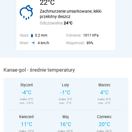
22°C
Zachmurzenie umiarkowane, lekki
przelotny deszcz
Odczuwalna
24°C
Opad:
0.2 mm
Ciśnienie:
1011 hPa
Wiatr:
4 km/h
Wilgotność:
89%
Kanae-gol - średnie temperatury
Styczeń
Luty
Marzec
-4°C
-1°C
4°C
maks. 0°C
maks. 3°C
maks. 8°C
min. -10°C
min. -7°C
min. -2°C
Kwiecień
Maj
Czerwiec
11°C
16°C
20°C
maks. 15°C
maks. 20°C
maks. 24°C