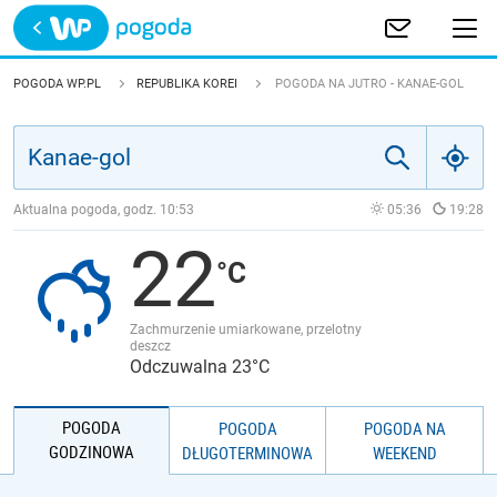
Trwa ładowanie
POLSKA
POGODA WP.PL
REPUBLIKA KOREI
POGODA NA JUTRO - KANAE-GOL
EUROPA
ŚWIAT
Aktualna pogoda, godz.
10:53
05:36
19:28
22
JAKOŚĆ POWIETRZA
Zachmurzenie umiarkowane, przelotny
deszcz
Odczuwalna 23°C
POGODA
POGODA
POGODA NA
GODZINOWA
DŁUGOTERMINOWA
WEEKEND