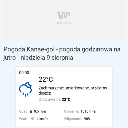
Pogoda Kanae-gol - pogoda godzinowa na
jutro
- niedziela 9 sierpnia
00:00
22°C
Zachmurzenie umiarkowane, przelotny
deszcz
Odczuwalna
23°C
Opad:
0.5 mm
Ciśnienie:
1010 hPa
Wiatr:
4 km/h
Wilgotność:
90%