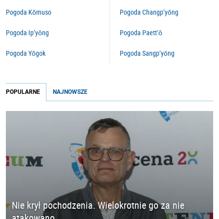
Pogoda Kŏmuso
Pogoda Changp’yŏng
Pogoda Ip’yŏng
Pogoda Paett’ŏ
Pogoda Yŏgok
Pogoda Sangp’yŏng
POPULARNE
NAJNOWSZE
Nie krył pochodzenia. Wielokrotnie go za nie
atakowano