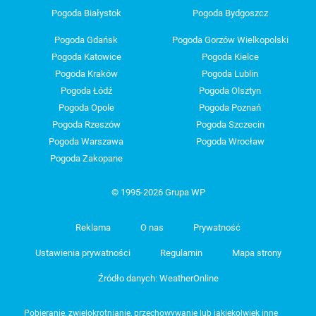
Pogoda Białystok
Pogoda Bydgoszcz
Pogoda Gdańsk
Pogoda Gorzów Wielkopolski
Pogoda Katowice
Pogoda Kielce
Pogoda Kraków
Pogoda Lublin
Pogoda Łódź
Pogoda Olsztyn
Pogoda Opole
Pogoda Poznań
Pogoda Rzeszów
Pogoda Szczecin
Pogoda Warszawa
Pogoda Wrocław
Pogoda Zakopane
© 1995-2026 Grupa WP
Reklama
O nas
Prywatność
Ustawienia prywatności
Regulamin
Mapa strony
Źródło danych: WeatherOnline
Pobieranie, zwielokrotnianie, przechowywanie lub jakiekolwiek inne