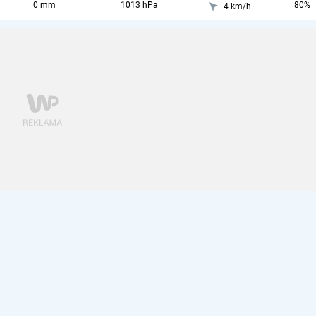
0 mm
1013 hPa
80%
4 km/h