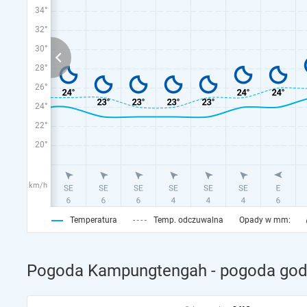
34°
32°
30°
28°
26°
24°
22°
20°
km/h
Temperatura
Temp. odczuwalna
Opady w mm:
Pogoda Kampungtengah - pogoda godz