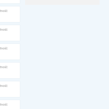
tność:
tność:
tność:
tność:
tność:
tność: