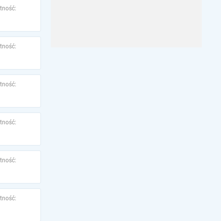
tność:
tność:
tność:
tność:
tność:
tność: