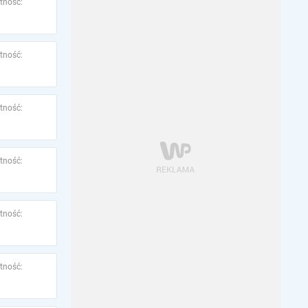
tność:
tność:
tność:
tność:
tność:
tność: