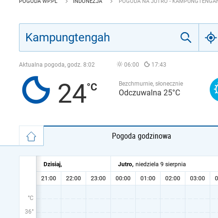
POGODA WP.PL
INDONEZJA
POGODA NA JUTRO - KAMPUNGTENGA
Aktualna pogoda, godz.
8:02
06:00
17:43
24
Bezchmurnie, słonecznie
Odczuwalna 25°C
Pogoda godzinowa
°C
36°