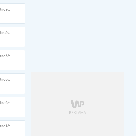
tność:
tność:
tność:
tność:
tność:
tność: