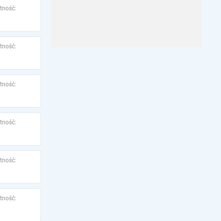
tność:
tność:
tność:
tność:
tność:
tność: