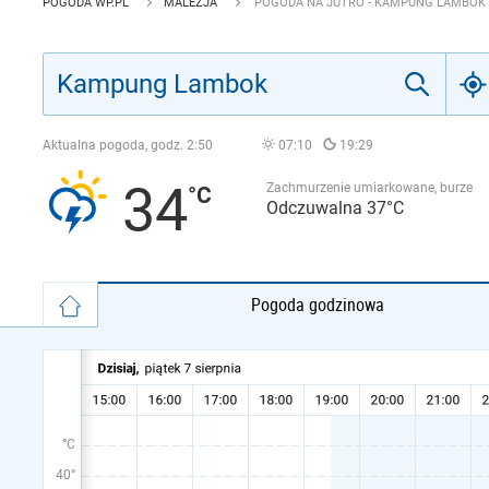
POGODA WP.PL
MALEZJA
POGODA NA JUTRO - KAMPUNG LAMBOK
Aktualna pogoda, godz.
2:50
07:10
19:29
34
Zachmurzenie umiarkowane, burze
Odczuwalna 37°C
Pogoda godzinowa
°C
40°