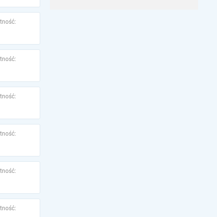
tność:
tność:
tność:
tność:
tność:
tność: