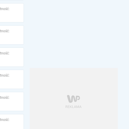
tność:
tność:
tność:
tność:
tność:
tność: