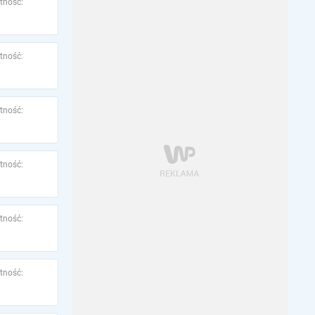
tność:
tność:
tność:
tność:
tność:
tność: