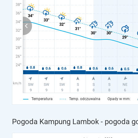
38°
36°
34°
32°
30°
28°
26°
24°
km/h
Temperatura
Temp. odczuwalna
Opady w mm:
Pogoda Kampung Lambok - pogoda go