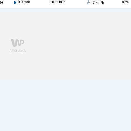
0.9 mm
1011 hPa
87%
ze
7 km/h