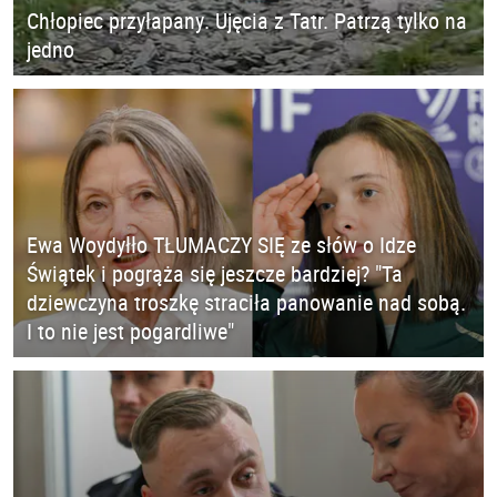
Chłopiec przyłapany. Ujęcia z Tatr. Patrzą tylko na
jedno
Ewa Woydyłło TŁUMACZY SIĘ ze słów o Idze
Świątek i pogrąża się jeszcze bardziej? "Ta
dziewczyna troszkę straciła panowanie nad sobą.
I to nie jest pogardliwe"