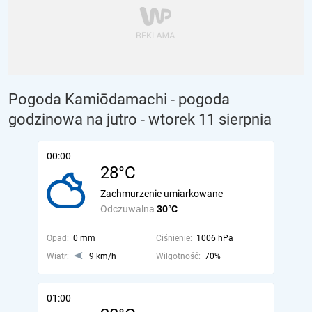
Pogoda Kamiōdamachi - pogoda
godzinowa na jutro
- wtorek 11 sierpnia
00:00
28°C
Zachmurzenie umiarkowane
Odczuwalna
30°C
Opad:
0 mm
Ciśnienie:
1006 hPa
Wiatr:
9 km/h
Wilgotność:
70%
01:00