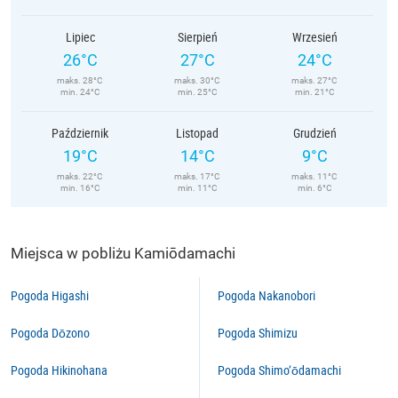
Lipiec
Sierpień
Wrzesień
26°C
27°C
24°C
maks. 28°C
maks. 30°C
maks. 27°C
min. 24°C
min. 25°C
min. 21°C
Październik
Listopad
Grudzień
19°C
14°C
9°C
maks. 22°C
maks. 17°C
maks. 11°C
min. 16°C
min. 11°C
min. 6°C
Miejsca w pobliżu Kamiōdamachi
Pogoda Higashi
Pogoda Nakanobori
Pogoda Dōzono
Pogoda Shimizu
Pogoda Hikinohana
Pogoda Shimo’ōdamachi