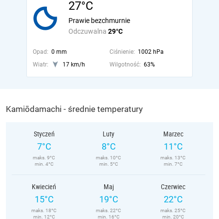
27°C
Prawie bezchmurnie
Odczuwalna
29°C
Opad:
0 mm
Ciśnienie:
1002 hPa
Wiatr:
17 km/h
Wilgotność:
63%
Kamiōdamachi - średnie temperatury
Styczeń
Luty
Marzec
7°C
8°C
11°C
maks. 9°C
maks. 10°C
maks. 13°C
min. 4°C
min. 5°C
min. 7°C
Kwiecień
Maj
Czerwiec
15°C
19°C
22°C
maks. 18°C
maks. 22°C
maks. 25°C
min. 12°C
min. 16°C
min. 20°C