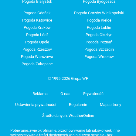
Pogoda Białystok
Pogoda Bydgoszcz
Pogoda Gdańsk
Pogoda Gorzów Wielkopolski
Pogoda Katowice
Pogoda Kielce
Pogoda Kraków
Pogoda Lublin
Pogoda Łódź
Pogoda Olsztyn
Pogoda Opole
Pogoda Poznań
Pogoda Rzeszów
Pogoda Szczecin
Pogoda Warszawa
Pogoda Wrocław
Pogoda Zakopane
© 1995-2026 Grupa WP
Reklama
O nas
Prywatność
Ustawienia prywatności
Regulamin
Mapa strony
Źródło danych: WeatherOnline
Pobieranie, zwielokrotnianie, przechowywanie lub jakiekolwiek inne
wykorzystywanie treści dostępnych w niniejszym serwisie - bez