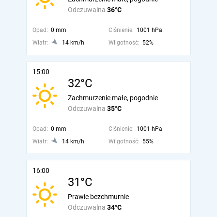
Odczuwalna
36°C
Opad:
0 mm
Ciśnienie:
1001 hPa
Wiatr:
14 km/h
Wilgotność:
52%
15:00
32°C
Zachmurzenie małe, pogodnie
Odczuwalna
35°C
Opad:
0 mm
Ciśnienie:
1001 hPa
Wiatr:
14 km/h
Wilgotność:
55%
16:00
31°C
Prawie bezchmurnie
Odczuwalna
34°C