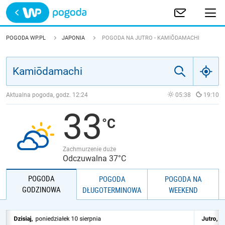
Trwa ładowanie
POLSKA
POGODA WP.PL
JAPONIA
POGODA NA JUTRO - KAMIŌDAMACHI
EUROPA
ŚWIAT
Aktualna pogoda, godz.
12:24
05:38
19:10
33
JAKOŚĆ POWIETRZA
Zachmurzenie duże
Odczuwalna 37°C
POGODA
POGODA
POGODA NA
GODZINOWA
DŁUGOTERMINOWA
WEEKEND