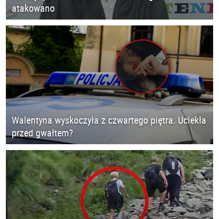
atakowano
Walentyna wyskoczyła z czwartego piętra. Uciekła
przed gwałtem?