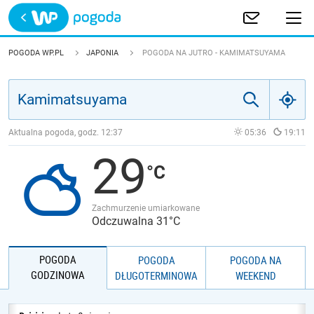
Trwa ładowanie
POLSKA
POGODA WP.PL
JAPONIA
POGODA NA JUTRO - KAMIMATSUYAMA
EUROPA
ŚWIAT
Aktualna pogoda, godz.
12:37
05:36
19:11
29
JAKOŚĆ POWIETRZA
Zachmurzenie umiarkowane
Odczuwalna 31°C
POGODA
POGODA
POGODA NA
GODZINOWA
DŁUGOTERMINOWA
WEEKEND