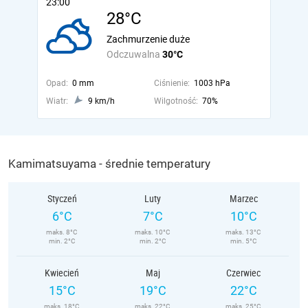
23:00
28°C
Zachmurzenie duże
Odczuwalna
30°C
Opad:
0 mm
Ciśnienie:
1003 hPa
Wiatr:
9 km/h
Wilgotność:
70%
Kamimatsuyama - średnie temperatury
Styczeń
Luty
Marzec
6°C
7°C
10°C
maks. 8°C
maks. 10°C
maks. 13°C
min. 2°C
min. 2°C
min. 5°C
Kwiecień
Maj
Czerwiec
15°C
19°C
22°C
maks. 18°C
maks. 22°C
maks. 25°C