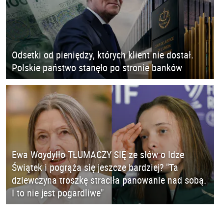
Odsetki od pieniędzy, których klient nie dostał.
Polskie państwo stanęło po stronie banków
Ewa Woydyłło TŁUMACZY SIĘ ze słów o Idze
Świątek i pogrąża się jeszcze bardziej? "Ta
dziewczyna troszkę straciła panowanie nad sobą.
I to nie jest pogardliwe"