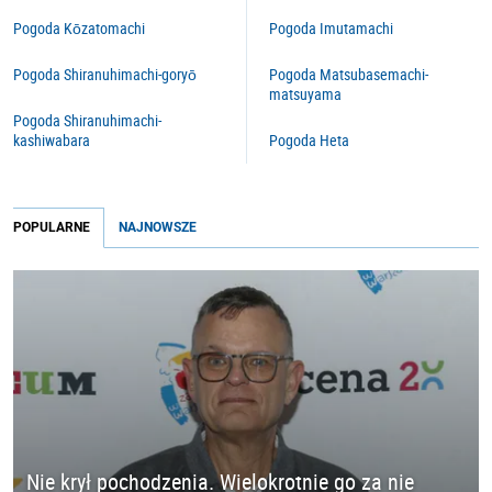
Pogoda Kōzatomachi
Pogoda Imutamachi
Pogoda Shiranuhimachi-goryō
Pogoda Matsubasemachi-
matsuyama
Pogoda Shiranuhimachi-
kashiwabara
Pogoda Heta
POPULARNE
NAJNOWSZE
Nie krył pochodzenia. Wielokrotnie go za nie