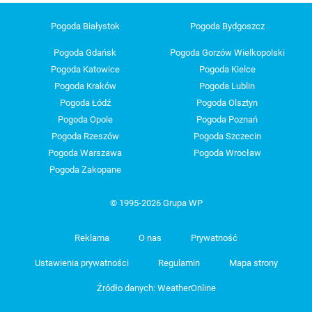
Pogoda Białystok
Pogoda Bydgoszcz
Pogoda Gdańsk
Pogoda Gorzów Wielkopolski
Pogoda Katowice
Pogoda Kielce
Pogoda Kraków
Pogoda Lublin
Pogoda Łódź
Pogoda Olsztyn
Pogoda Opole
Pogoda Poznań
Pogoda Rzeszów
Pogoda Szczecin
Pogoda Warszawa
Pogoda Wrocław
Pogoda Zakopane
© 1995-2026 Grupa WP
Reklama
O nas
Prywatność
Ustawienia prywatności
Regulamin
Mapa strony
Źródło danych: WeatherOnline