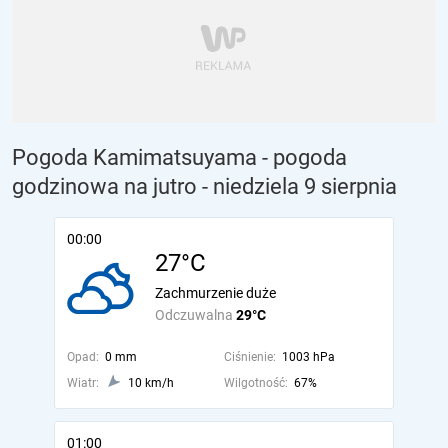
Pogoda Kamimatsuyama - pogoda
godzinowa na jutro
- niedziela 9 sierpnia
00:00
27°C
Zachmurzenie duże
Odczuwalna
29°C
Opad:
0 mm
Ciśnienie:
1003 hPa
Wiatr:
10 km/h
Wilgotność:
67%
01:00