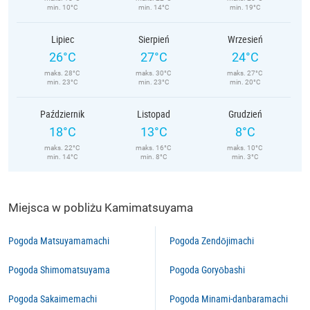
min. 10°C
min. 14°C
min. 19°C
Lipiec
Sierpień
Wrzesień
26°C
27°C
24°C
maks. 28°C
maks. 30°C
maks. 27°C
min. 23°C
min. 23°C
min. 20°C
Październik
Listopad
Grudzień
18°C
13°C
8°C
maks. 22°C
maks. 16°C
maks. 10°C
min. 14°C
min. 8°C
min. 3°C
Miejsca w pobliżu Kamimatsuyama
Pogoda Matsuyamamachi
Pogoda Zendōjimachi
Pogoda Shimomatsuyama
Pogoda Goryōbashi
Pogoda Sakaimemachi
Pogoda Minami-danbaramachi