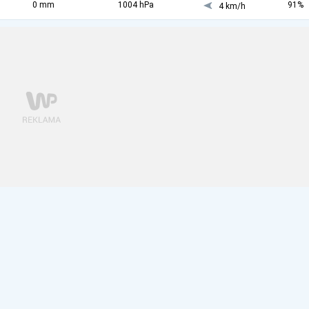
0 mm
1004 hPa
91%
4 km/h