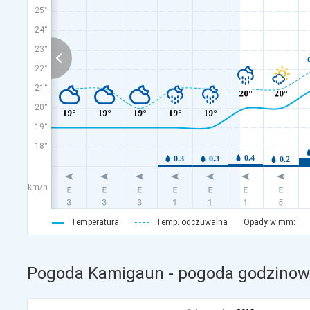
25°
24°
23°
22°
21°
20°
19°
18°
km/h
Temperatura
Temp. odczuwalna
Opady w mm:
Pogoda Kamigaun - pogoda godzinowa