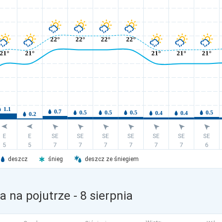
deszcz
śnieg
deszcz ze śniegiem
 na pojutrze
- 8 sierpnia