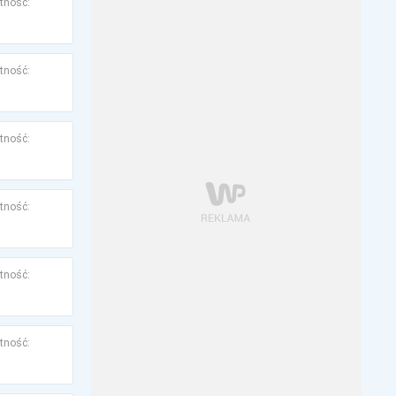
tność:
tność:
tność:
tność:
tność:
tność: