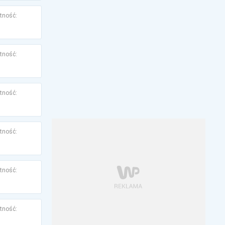
tność:
tność:
tność:
tność:
tność:
tność: