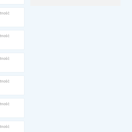
tność:
tność:
tność:
tność:
tność:
tność: