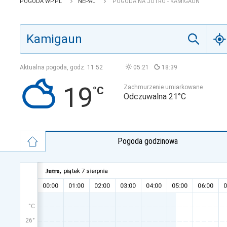
POGODA WP.PL
NEPAL
POGODA NA JUTRO - KAMIGAUN
Aktualna pogoda, godz.
11:52
05:21
18:39
19
Zachmurzenie umiarkowane
Odczuwalna 21°C
Pogoda godzinowa
°C
26°