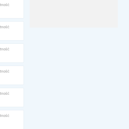
tność:
tność:
tność:
tność:
tność:
tność: