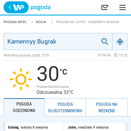
Trwa ładowanie
POLSKA
POGODA WP.PL
ROSJA
POGODA NA JUTRO - KAMENNYY BUGRAK
EUROPA
ŚWIAT
Aktualna pogoda, godz.
5:55
04:46
19:32
30
JAKOŚĆ POWIETRZA
Prawie bezchmurnie
Odczuwalna 33°C
POGODA
POGODA
POGODA NA
GODZINOWA
DŁUGOTERMINOWA
WEEKEND