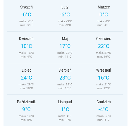
Styczeń
Luty
Marzec
-6°C
-6°C
0°C
maks. -3°C
maks. -3°C
maks. 4°C
min. -9°C
min. -9°C
min. -4°C
Kwiecień
Maj
Czerwiec
10°C
17°C
22°C
maks. 14°C
maks. 22°C
maks. 27°C
min. 4°C
min. 11°C
min. 16°C
Lipiec
Sierpień
Wrzesień
24°C
23°C
16°C
maks. 29°C
maks. 29°C
maks. 21°C
min. 19°C
min. 18°C
min. 12°C
Październik
Listopad
Grudzień
9°C
1°C
-4°C
maks. 13°C
maks. 4°C
maks. -2°C
min. 5°C
min. -1°C
min. -6°C