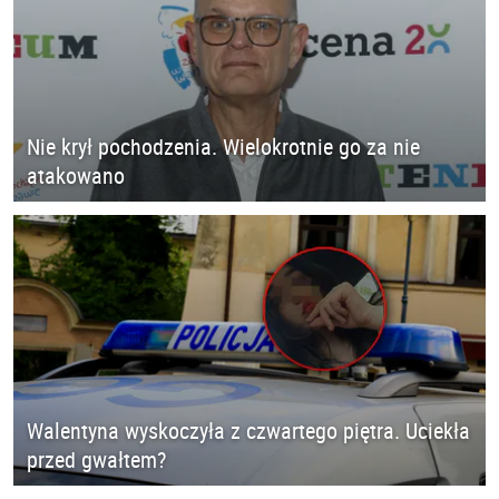
Nie krył pochodzenia. Wielokrotnie go za nie
atakowano
Walentyna wyskoczyła z czwartego piętra. Uciekła
przed gwałtem?