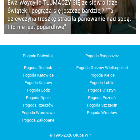
Ewa Woydyłło TŁUMACZY SIĘ ze słów o Idze
Świątek i pogrąża się jeszcze bardziej? "Ta
dziewczyna troszkę straciła panowanie nad sobą.
I to nie jest pogardliwe"
Pogoda Białystok
Pogoda Bydgoszcz
Pogoda Gdańsk
Pogoda Gorzów Wielkopolski
Pogoda Katowice
Pogoda Kielce
Pogoda Kraków
Pogoda Lublin
Pogoda Łódź
Pogoda Olsztyn
Pogoda Opole
Pogoda Poznań
Pogoda Rzeszów
Pogoda Szczecin
Pogoda Warszawa
Pogoda Wrocław
Pogoda Zakopane
© 1995-2026 Grupa WP