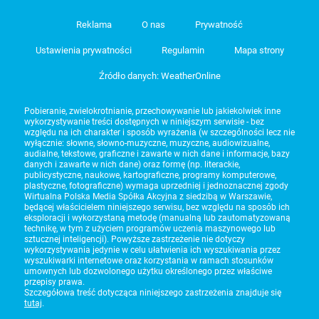
Reklama
O nas
Prywatność
Ustawienia prywatności
Regulamin
Mapa strony
Źródło danych: WeatherOnline
Pobieranie, zwielokrotnianie, przechowywanie lub jakiekolwiek inne
wykorzystywanie treści dostępnych w niniejszym serwisie - bez
względu na ich charakter i sposób wyrażenia (w szczególności lecz nie
wyłącznie: słowne, słowno-muzyczne, muzyczne, audiowizualne,
audialne, tekstowe, graficzne i zawarte w nich dane i informacje, bazy
danych i zawarte w nich dane) oraz formę (np. literackie,
publicystyczne, naukowe, kartograficzne, programy komputerowe,
plastyczne, fotograficzne) wymaga uprzedniej i jednoznacznej zgody
Wirtualna Polska Media Spółka Akcyjna z siedzibą w Warszawie,
będącej właścicielem niniejszego serwisu, bez względu na sposób ich
eksploracji i wykorzystaną metodę (manualną lub zautomatyzowaną
technikę, w tym z użyciem programów uczenia maszynowego lub
sztucznej inteligencji). Powyższe zastrzeżenie nie dotyczy
wykorzystywania jedynie w celu ułatwienia ich wyszukiwania przez
wyszukiwarki internetowe oraz korzystania w ramach stosunków
umownych lub dozwolonego użytku określonego przez właściwe
przepisy prawa.
Szczegółowa treść dotycząca niniejszego zastrzeżenia znajduje się
tutaj
.