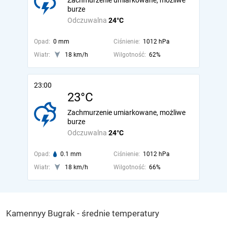
Zachmurzenie umiarkowane, możliwe
burze
Odczuwalna
24°C
Opad:
0 mm
Ciśnienie:
1012 hPa
Wiatr:
18 km/h
Wilgotność:
62%
23:00
23°C
Zachmurzenie umiarkowane, możliwe
burze
Odczuwalna
24°C
Opad:
0.1 mm
Ciśnienie:
1012 hPa
Wiatr:
18 km/h
Wilgotność:
66%
Kamennyy Bugrak - średnie temperatury