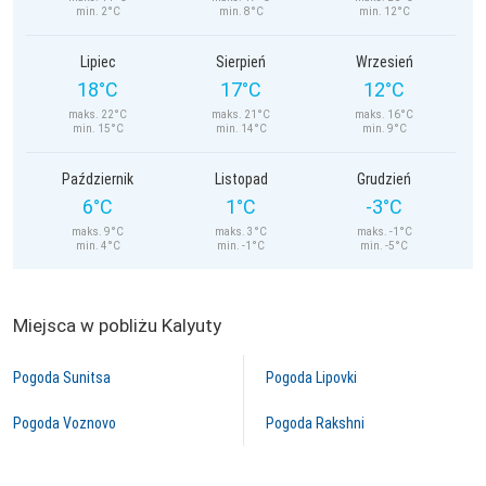
min. 2°C
min. 8°C
min. 12°C
Lipiec
Sierpień
Wrzesień
18°C
17°C
12°C
maks. 22°C
maks. 21°C
maks. 16°C
min. 15°C
min. 14°C
min. 9°C
Październik
Listopad
Grudzień
6°C
1°C
-3°C
maks. 9°C
maks. 3°C
maks. -1°C
min. 4°C
min. -1°C
min. -5°C
Miejsca w pobliżu Kalyuty
Pogoda Sunitsa
Pogoda Lipovki
Pogoda Voznovo
Pogoda Rakshni