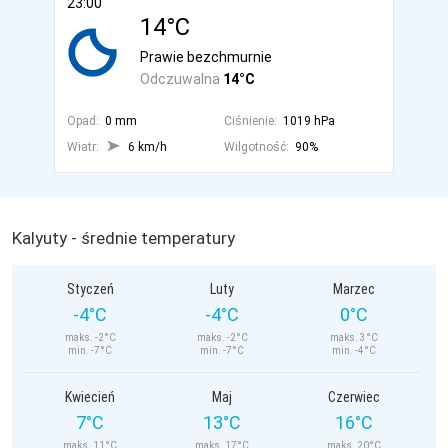
23:00
14°C
Prawie bezchmurnie
Odczuwalna
14°C
Opad:
0 mm
Ciśnienie:
1019 hPa
Wiatr:
6 km/h
Wilgotność:
90%
Kalyuty - średnie temperatury
Styczeń
Luty
Marzec
-4°C
-4°C
0°C
maks. -2°C
maks. -2°C
maks. 3°C
min. -7°C
min. -7°C
min. -4°C
Kwiecień
Maj
Czerwiec
7°C
13°C
16°C
maks. 11°C
maks. 17°C
maks. 20°C