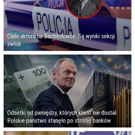
Ciało aktora na Bachledówce. Są wyniki sekcji
zwłok
Odsetki od pieniędzy, których klient nie dostał.
Polskie państwo stanęło po stronie banków