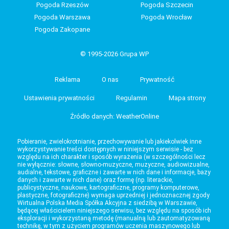
Pogoda Rzeszów
Pogoda Szczecin
Pogoda Warszawa
Pogoda Wrocław
Pogoda Zakopane
© 1995-2026 Grupa WP
Reklama
O nas
Prywatność
Ustawienia prywatności
Regulamin
Mapa strony
Źródło danych: WeatherOnline
Pobieranie, zwielokrotnianie, przechowywanie lub jakiekolwiek inne
wykorzystywanie treści dostępnych w niniejszym serwisie - bez
względu na ich charakter i sposób wyrażenia (w szczególności lecz
nie wyłącznie: słowne, słowno-muzyczne, muzyczne, audiowizualne,
audialne, tekstowe, graficzne i zawarte w nich dane i informacje, bazy
danych i zawarte w nich dane) oraz formę (np. literackie,
publicystyczne, naukowe, kartograficzne, programy komputerowe,
plastyczne, fotograficzne) wymaga uprzedniej i jednoznacznej zgody
Wirtualna Polska Media Spółka Akcyjna z siedzibą w Warszawie,
będącej właścicielem niniejszego serwisu, bez względu na sposób ich
eksploracji i wykorzystaną metodę (manualną lub zautomatyzowaną
technikę, w tym z użyciem programów uczenia maszynowego lub