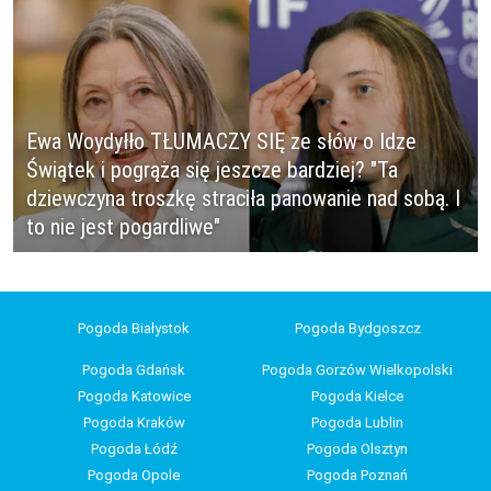
Ewa Woydyłło TŁUMACZY SIĘ ze słów o Idze
Świątek i pogrąża się jeszcze bardziej? "Ta
dziewczyna troszkę straciła panowanie nad sobą. I
to nie jest pogardliwe"
Pogoda Białystok
Pogoda Bydgoszcz
Pogoda Gdańsk
Pogoda Gorzów Wielkopolski
Pogoda Katowice
Pogoda Kielce
Pogoda Kraków
Pogoda Lublin
Pogoda Łódź
Pogoda Olsztyn
Pogoda Opole
Pogoda Poznań