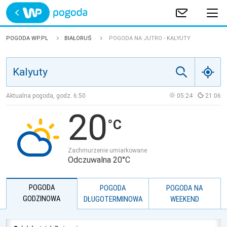
Trwa ładowanie
POLSKA
POGODA WP.PL
BIAŁORUŚ
POGODA NA JUTRO - KALYUTY
EUROPA
ŚWIAT
Aktualna pogoda, godz.
6:50
05:24
21:06
20
JAKOŚĆ POWIETRZA
Zachmurzenie umiarkowane
Odczuwalna 20°C
POGODA
POGODA
POGODA NA
GODZINOWA
DŁUGOTERMINOWA
WEEKEND