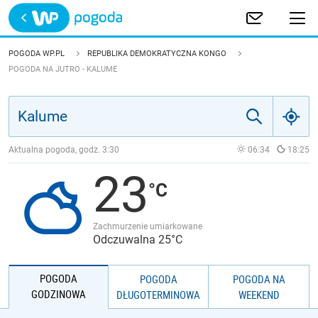
Trwa ładowanie
POLSKA
POGODA WP.PL
REPUBLIKA DEMOKRATYCZNA KONGO
POGODA NA JUTRO - KALUME
EUROPA
ŚWIAT
Aktualna pogoda, godz.
3:30
06:34
18:25
JAKOŚĆ POWIETRZA
23
Zachmurzenie umiarkowane
Odczuwalna 25°C
POGODA
POGODA
POGODA NA
GODZINOWA
DŁUGOTERMINOWA
WEEKEND