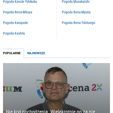
Pogoda Kavule-Tshikuku
Pogoda Musakatshi
Pogoda Bena-Mbuya
Pogoda Bena-Mpata
Pogoda Katupuile
Pogoda Bena-Tshitungu
Pogoda Kashilu
POPULARNE
NAJNOWSZE
Nie krył pochodzenia. Wielokrotnie go za nie