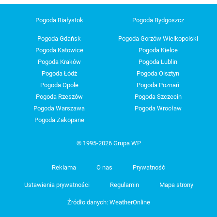
Pogoda Białystok
Pogoda Bydgoszcz
Pogoda Gdańsk
Pogoda Gorzów Wielkopolski
Pogoda Katowice
Pogoda Kielce
Pogoda Kraków
Pogoda Lublin
Pogoda Łódź
Pogoda Olsztyn
Pogoda Opole
Pogoda Poznań
Pogoda Rzeszów
Pogoda Szczecin
Pogoda Warszawa
Pogoda Wrocław
Pogoda Zakopane
© 1995-2026 Grupa WP
Reklama
O nas
Prywatność
Ustawienia prywatności
Regulamin
Mapa strony
Źródło danych: WeatherOnline