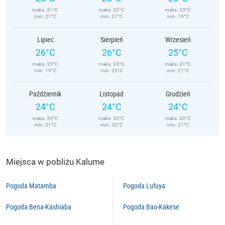
maks. 31°C
maks. 32°C
maks. 33°C
min. 21°C
min. 21°C
min. 19°C
Lipiec
Sierpień
Wrzesień
26°C
26°C
25°C
maks. 33°C
maks. 33°C
maks. 31°C
min. 19°C
min. 20°C
min. 21°C
Październik
Listopad
Grudzień
24°C
24°C
24°C
maks. 30°C
maks. 30°C
maks. 30°C
min. 21°C
min. 20°C
min. 21°C
Miejsca w pobliżu Kalume
Pogoda Matamba
Pogoda Lufuya
Pogoda Bena-Kashiaba
Pogoda Bao-Kakese