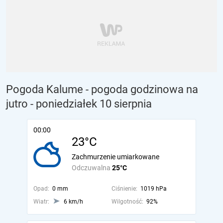
Pogoda Kalume - pogoda godzinowa na
jutro
- poniedziałek 10 sierpnia
00:00
23°C
Zachmurzenie umiarkowane
Odczuwalna
25°C
Opad:
0 mm
Ciśnienie:
1019 hPa
Wiatr:
6 km/h
Wilgotność:
92%