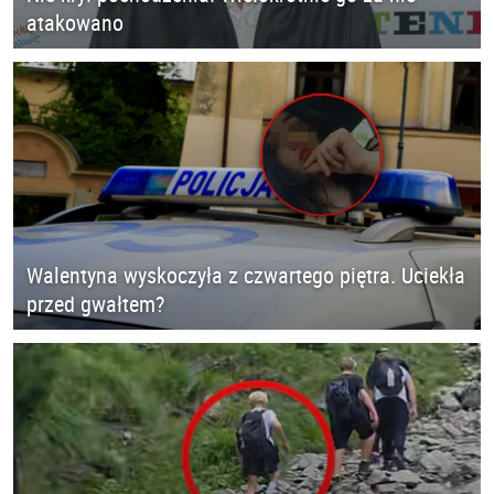
atakowano
Walentyna wyskoczyła z czwartego piętra. Uciekła
przed gwałtem?