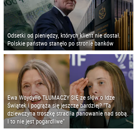
Odsetki od pieniędzy, których klient nie dostał.
Polskie państwo stanęło po stronie banków
Ewa Woydyłło TŁUMACZY SIĘ ze słów o Idze
Świątek i pogrąża się jeszcze bardziej? "Ta
dziewczyna troszkę straciła panowanie nad sobą.
I to nie jest pogardliwe"